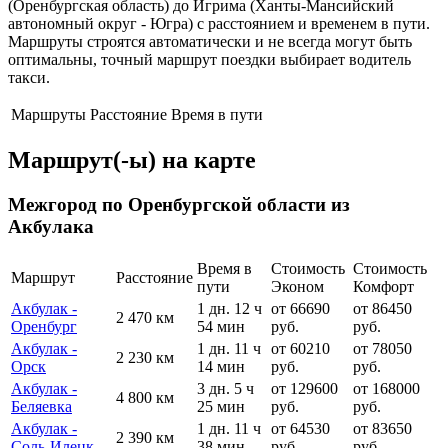
(Оренбургская область) до Игрима (Ханты-Мансийский
автономный округ - Югра) с расстоянием и временем в пути.
Маршруты строятся автоматически и не всегда могут быть
оптимальны, точный маршрут поездки выбирает водитель
такси.
Маршруты
Расстояние
Время в пути
Маршрут(-ы) на карте
Межгород по Оренбургской области из
Акбулака
Время в
Стоимость
Стоимость
Маршрут
Расстояние
пути
Эконом
Комфорт
Акбулак -
1 дн. 12 ч
от 66690
от 86450
2 470 км
Оренбург
54 мин
руб.
руб.
Акбулак -
1 дн. 11 ч
от 60210
от 78050
2 230 км
Орск
14 мин
руб.
руб.
Акбулак -
3 дн. 5 ч
от 129600
от 168000
4 800 км
Беляевка
25 мин
руб.
руб.
Акбулак -
1 дн. 11 ч
от 64530
от 83650
2 390 км
Соль-Илецк
38 мин
руб.
руб.