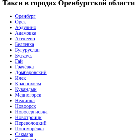
Такси в городах Оренбургской области
Оренбург
Орск
Абдулино
Адамовка
Асекеево
Беляевка
Бугуруслан
Бузулук
Гай
Грачёвка
Домбаровский
Илек
Краснохолм
Кувандык
Медногорск
Нежинка
Новоорск
Новосергиевка
Новотроицк
Переволоцкий
Пономарёвка
Сакмара
Саракташ