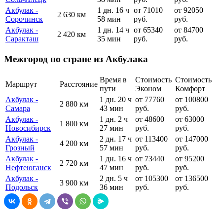
Акбулак -
1 дн. 16 ч
от 71010
от 92050
2 630 км
Сорочинск
58 мин
руб.
руб.
Акбулак -
1 дн. 14 ч
от 65340
от 84700
2 420 км
Саракташ
35 мин
руб.
руб.
Межгород по стране из Акбулака
Время в
Стоимость
Стоимость
Маршрут
Расстояние
пути
Эконом
Комфорт
Акбулак -
1 дн. 20 ч
от 77760
от 100800
2 880 км
Самара
43 мин
руб.
руб.
Акбулак -
1 дн. 2 ч
от 48600
от 63000
1 800 км
Новосибирск
27 мин
руб.
руб.
Акбулак -
2 дн. 17 ч
от 113400
от 147000
4 200 км
Грозный
57 мин
руб.
руб.
Акбулак -
1 дн. 16 ч
от 73440
от 95200
2 720 км
Нефтеюганск
47 мин
руб.
руб.
Акбулак -
2 дн. 5 ч
от 105300
от 136500
3 900 км
Подольск
36 мин
руб.
руб.