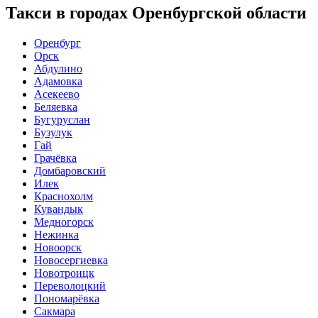
Такси в городах Оренбургской области
Оренбург
Орск
Абдулино
Адамовка
Асекеево
Беляевка
Бугуруслан
Бузулук
Гай
Грачёвка
Домбаровский
Илек
Краснохолм
Кувандык
Медногорск
Нежинка
Новоорск
Новосергиевка
Новотроицк
Переволоцкий
Пономарёвка
Сакмара