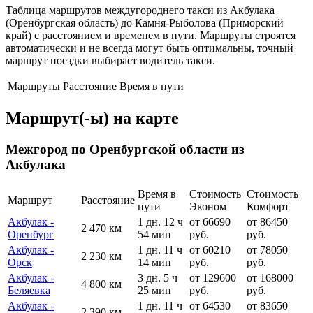
Таблица маршрутов междугороднего такси из Акбулака
(Оренбургская область) до Камня-Рыболова (Приморский
край) с расстоянием и временем в пути. Маршруты строятся
автоматически и не всегда могут быть оптимальны, точный
маршрут поездки выбирает водитель такси.
Маршруты
Расстояние
Время в пути
Маршрут(-ы) на карте
Межгород по Оренбургской области из
Акбулака
Время в
Стоимость
Стоимость
Маршрут
Расстояние
пути
Эконом
Комфорт
Акбулак -
1 дн. 12 ч
от 66690
от 86450
2 470 км
Оренбург
54 мин
руб.
руб.
Акбулак -
1 дн. 11 ч
от 60210
от 78050
2 230 км
Орск
14 мин
руб.
руб.
Акбулак -
3 дн. 5 ч
от 129600
от 168000
4 800 км
Беляевка
25 мин
руб.
руб.
Акбулак -
1 дн. 11 ч
от 64530
от 83650
2 390 км