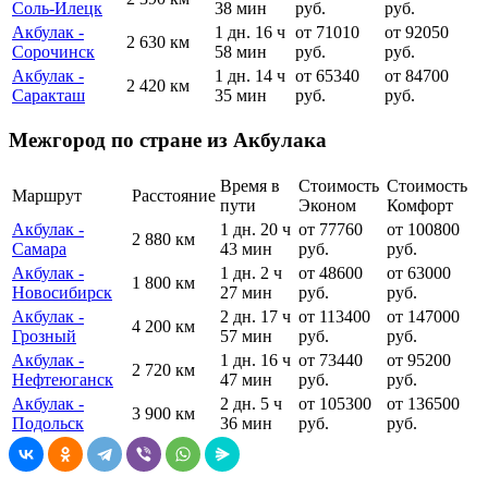
Соль-Илецк
38 мин
руб.
руб.
Акбулак -
1 дн. 16 ч
от 71010
от 92050
2 630 км
Сорочинск
58 мин
руб.
руб.
Акбулак -
1 дн. 14 ч
от 65340
от 84700
2 420 км
Саракташ
35 мин
руб.
руб.
Межгород по стране из Акбулака
Время в
Стоимость
Стоимость
Маршрут
Расстояние
пути
Эконом
Комфорт
Акбулак -
1 дн. 20 ч
от 77760
от 100800
2 880 км
Самара
43 мин
руб.
руб.
Акбулак -
1 дн. 2 ч
от 48600
от 63000
1 800 км
Новосибирск
27 мин
руб.
руб.
Акбулак -
2 дн. 17 ч
от 113400
от 147000
4 200 км
Грозный
57 мин
руб.
руб.
Акбулак -
1 дн. 16 ч
от 73440
от 95200
2 720 км
Нефтеюганск
47 мин
руб.
руб.
Акбулак -
2 дн. 5 ч
от 105300
от 136500
3 900 км
Подольск
36 мин
руб.
руб.