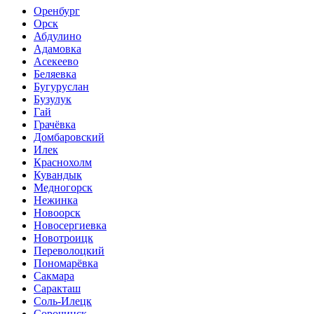
Оренбург
Орск
Абдулино
Адамовка
Асекеево
Беляевка
Бугуруслан
Бузулук
Гай
Грачёвка
Домбаровский
Илек
Краснохолм
Кувандык
Медногорск
Нежинка
Новоорск
Новосергиевка
Новотроицк
Переволоцкий
Пономарёвка
Сакмара
Саракташ
Соль-Илецк
Сорочинск