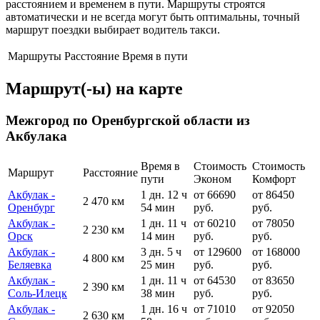
расстоянием и временем в пути. Маршруты строятся
автоматически и не всегда могут быть оптимальны, точный
маршрут поездки выбирает водитель такси.
Маршруты
Расстояние
Время в пути
Маршрут(-ы) на карте
Межгород по Оренбургской области из
Акбулака
Время в
Стоимость
Стоимость
Маршрут
Расстояние
пути
Эконом
Комфорт
Акбулак -
1 дн. 12 ч
от 66690
от 86450
2 470 км
Оренбург
54 мин
руб.
руб.
Акбулак -
1 дн. 11 ч
от 60210
от 78050
2 230 км
Орск
14 мин
руб.
руб.
Акбулак -
3 дн. 5 ч
от 129600
от 168000
4 800 км
Беляевка
25 мин
руб.
руб.
Акбулак -
1 дн. 11 ч
от 64530
от 83650
2 390 км
Соль-Илецк
38 мин
руб.
руб.
Акбулак -
1 дн. 16 ч
от 71010
от 92050
2 630 км