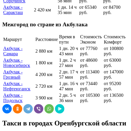
Сорочинск
58 мин
руб.
руб.
Акбулак -
1 дн. 14 ч
от 65340
от 84700
2 420 км
Саракташ
35 мин
руб.
руб.
Межгород по стране из Акбулака
Время в
Стоимость
Стоимость
Маршрут
Расстояние
пути
Эконом
Комфорт
Акбулак -
1 дн. 20 ч
от 77760
от 100800
2 880 км
Самара
43 мин
руб.
руб.
Акбулак -
1 дн. 2 ч
от 48600
от 63000
1 800 км
Новосибирск
27 мин
руб.
руб.
Акбулак -
2 дн. 17 ч
от 113400
от 147000
4 200 км
Грозный
57 мин
руб.
руб.
Акбулак -
1 дн. 16 ч
от 73440
от 95200
2 720 км
Нефтеюганск
47 мин
руб.
руб.
Акбулак -
2 дн. 5 ч
от 105300
от 136500
3 900 км
Подольск
36 мин
руб.
руб.
Такси в городах Оренбургской области