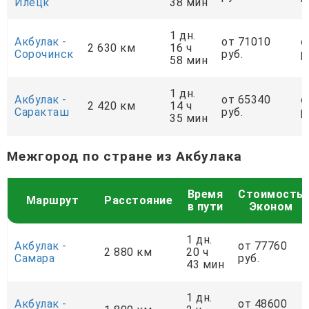
Илецк
38 мин
1 дн.
Акбулак -
от 71010
о
2 630 км
16 ч
Сорочинск
руб.
р
58 мин
1 дн.
Акбулак -
от 65340
о
2 420 км
14 ч
Саракташ
руб.
р
35 мин
Межгород по стране из Акбулака
Время
Стоимость
Маршрут
Расстояние
в пути
Эконом
1 дн.
Акбулак -
от 77760
2 880 км
20 ч
Самара
руб.
43 мин
1 дн.
Акбулак -
от 48600