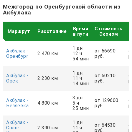
Межгород по Оренбургской области из
Акбулака
Время
Стоимость
С
Маршрут
Расстояние
в пути
Эконом
1 дн.
Акбулак -
от 66690
о
2 470 км
12 ч
Оренбург
руб.
р
54 мин
1 дн.
Акбулак -
от 60210
о
2 230 км
11 ч
Орск
руб.
р
14 мин
3 дн.
Акбулак -
от 129600
о
4 800 км
5 ч
Беляевка
руб.
р
25 мин
Акбулак -
1 дн.
от 64530
о
Соль-
2 390 км
11 ч
руб.
р