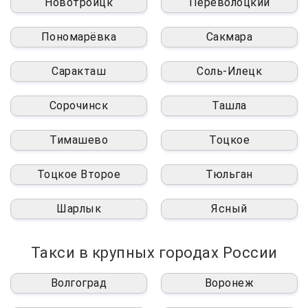
Новотроицк
Переволоцкий
Пономарёвка
Сакмара
Саракташ
Соль-Илецк
Сорочинск
Ташла
Тимашево
Тоцкое
Тоцкое Второе
Тюльган
Шарлык
Ясный
Такси в крупных городах России
Волгоград
Воронеж