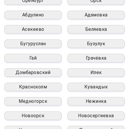
Оренбург
Орск
Абдулино
Адамовка
Асекеево
Беляевка
Бугуруслан
Бузулук
Гай
Грачёвка
Домбаровский
Илек
Краснохолм
Кувандык
Медногорск
Нежинка
Новоорск
Новосергиевка