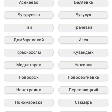
Асекеево
Беляевка
Бугуруслан
Бузулук
Гай
Грачёвка
Домбаровский
Илек
Краснохолм
Кувандык
Медногорск
Нежинка
Новоорск
Новосергиевка
Новотроицк
Переволоцкий
Пономарёвка
Сакмара