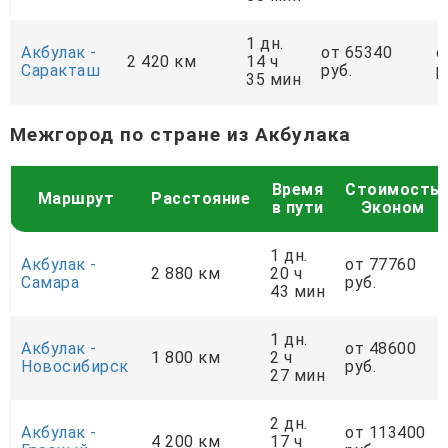
1 дн.
Акбулак -
от 65340
о
2 420 км
14 ч
Саракташ
руб.
р
35 мин
Межгород по стране из Акбулака
Время
Стоимость
Маршрут
Расстояние
в пути
Эконом
1 дн.
Акбулак -
от 77760
2 880 км
20 ч
Самара
руб.
43 мин
1 дн.
Акбулак -
от 48600
1 800 км
2 ч
Новосибирск
руб.
27 мин
2 дн.
Акбулак -
от 113400
4 200 км
17 ч