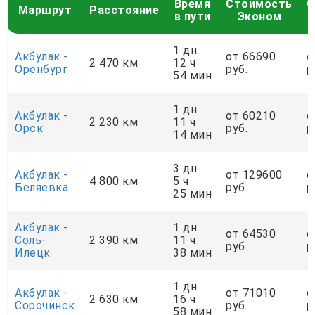
Время
Стоимость
С
Маршрут
Расстояние
в пути
Эконом
1 дн.
Акбулак -
от 66690
о
2 470 км
12 ч
Оренбург
руб.
р
54 мин
1 дн.
Акбулак -
от 60210
о
2 230 км
11 ч
Орск
руб.
р
14 мин
3 дн.
Акбулак -
от 129600
о
4 800 км
5 ч
Беляевка
руб.
р
25 мин
Акбулак -
1 дн.
от 64530
о
Соль-
2 390 км
11 ч
руб.
р
Илецк
38 мин
1 дн.
Акбулак -
от 71010
о
2 630 км
16 ч
Сорочинск
руб.
р
58 мин