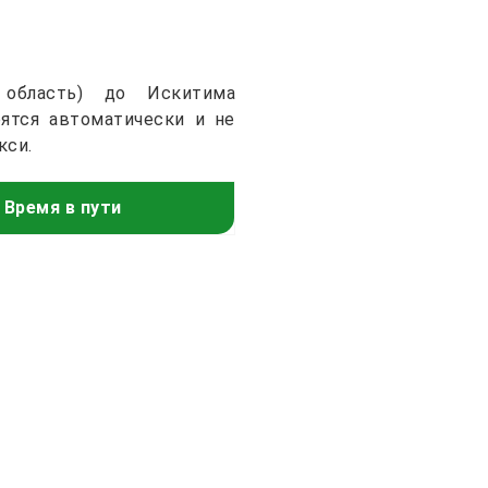
 область) до Искитима
ятся автоматически и не
кси.
Время в пути