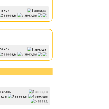
такси:
такси:
такси: