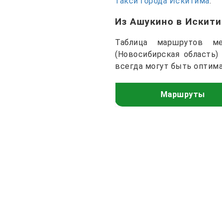
такси города Искитима
.
Из Ашукино в Искит
Таблица маршрутов ме
(Новосибирская область
всегда могут быть оптим
Маршруты