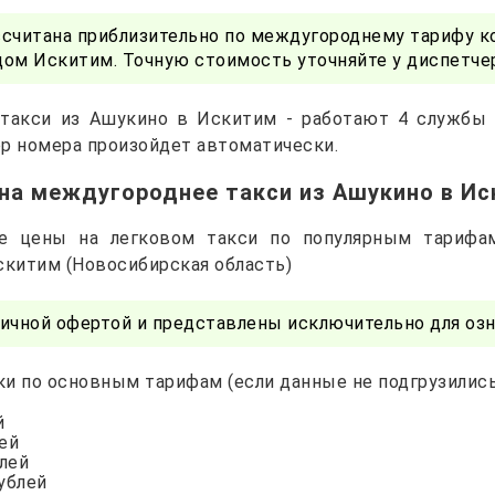
ссчитана приблизительно по междугороднему тарифу к
дом Искитим. Точную стоимость уточняйте у диспетче
 такси из Ашукино в Искитим - работают 4 службы 
р номера произойдет автоматически.
на междугороднее такси из Ашукино в И
ые цены на легковом такси по популярным тарифа
скитим (Новосибирская область)
ичной офертой и представлены исключительно для озн
и по основным тарифам (если данные не подгрузились 
й
лей
блей
рублей