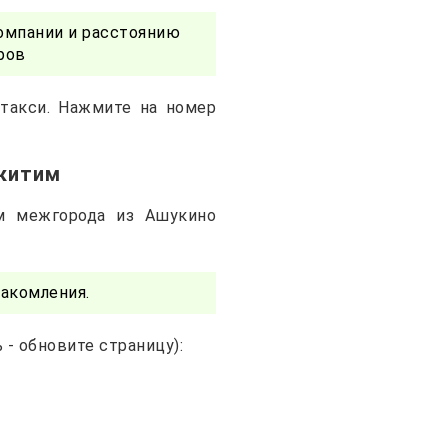
омпании и расстоянию
ров
такси. Нажмите на номер
скитим
м межгорода из Ашукино
акомления.
- обновите страницу):