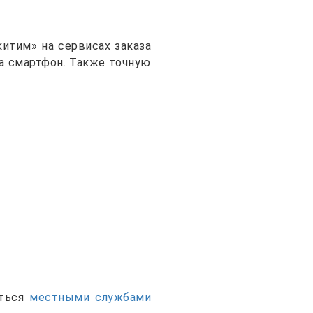
итим» на сервисах заказа
на смартфон. Также точную
аться
местными службами