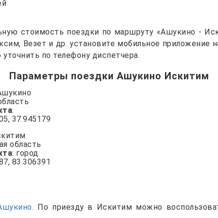
ей
ьную стоимость поездки по маршруту «Ашукино - Иск
Максим, Везет и др. установите мобильное приложение 
уточнить по телефону диспетчера.
Параметры поездки Ашукино Искитим
 Ашукино
область
кта
:
905, 37.945179
скитим
ая область
кта
: город
587, 83.306391
Ашукино
. По приезду в Искитим можно воспользов