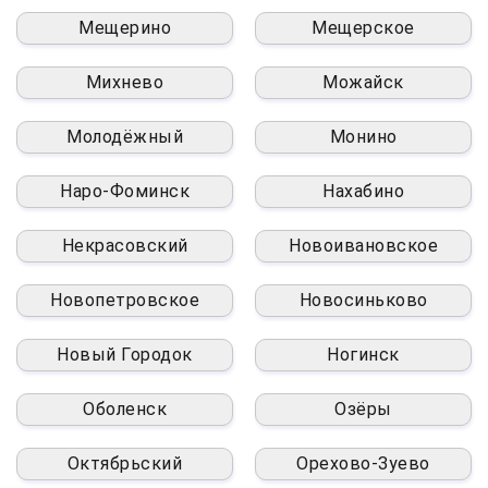
Мещерино
Мещерское
Михнево
Можайск
Молодёжный
Монино
Наро-Фоминск
Нахабино
Некрасовский
Новоивановское
Новопетровское
Новосиньково
Новый Городок
Ногинск
Оболенск
Озёры
Октябрьский
Орехово-Зуево