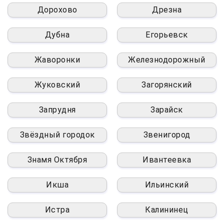
Дорохово
Дрезна
Дубна
Егорьевск
Жаворонки
Железнодорожный
Жуковский
Загорянский
Запрудня
Зарайск
Звёздный городок
Звенигород
Знамя Октября
Ивантеевка
Икша
Ильинский
Истра
Калининец