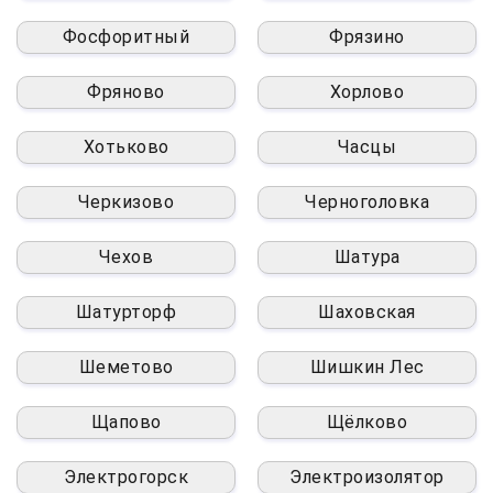
Фосфоритный
Фрязино
Фряново
Хорлово
Хотьково
Часцы
Черкизово
Черноголовка
Чехов
Шатура
Шатурторф
Шаховская
Шеметово
Шишкин Лес
Щапово
Щёлково
Электрогорск
Электроизолятор