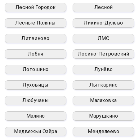
Лесной Городок
Лесной
Лесные Поляны
Ликино-Дулёво
Литвиново
ЛМС
Лобня
Лосино-Петровский
Лотошино
Лунёво
Луховицы
Лыткарино
Любучаны
Малаховка
Малино
Марушкино
Медвежьи Озёра
Менделеево