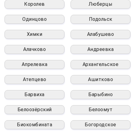
Королев
Люберцы
Одинцово
Подольск
Химки
Алабушево
Алачково
Андреевка
Апрелевка
Архангельское
Атепцево
Ашитково
Барвиха
Барыбино
Белоозёрский
Белоомут
Биокомбината
Богородское