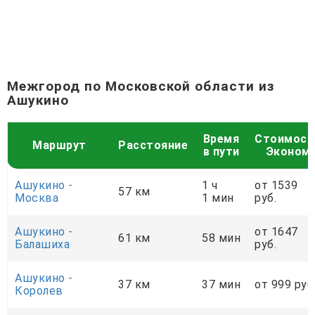
Межгород по Московской области из
Ашукино
Время
Стоимост
Маршрут
Расстояние
в пути
Эконом
Ашукино -
1 ч
от 1539
57 км
Москва
1 мин
руб.
Ашукино -
от 1647
61 км
58 мин
Балашиха
руб.
Ашукино -
37 км
37 мин
от 999 руб
Королев