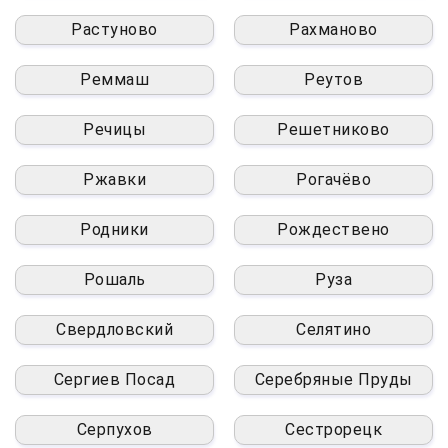
Растуново
Рахманово
Реммаш
Реутов
Речицы
Решетниково
Ржавки
Рогачёво
Родники
Рождествено
Рошаль
Руза
Свердловский
Селятино
Сергиев Посад
Серебряные Пруды
Серпухов
Сестрорецк