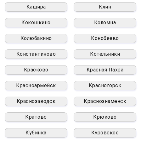
Кашира
Клин
Кокошкино
Коломна
Колюбакино
Конобеево
Константиново
Котельники
Красково
Красная Пахра
Красноармейск
Красногорск
Краснозаводск
Краснознаменск
Кратово
Крюково
Кубинка
Куровское