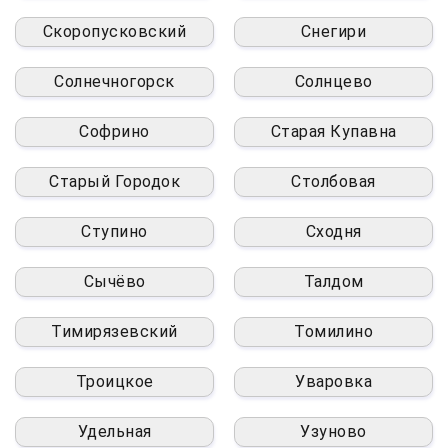
Скоропусковский
Снегири
Солнечногорск
Солнцево
Софрино
Старая Купавна
Старый Городок
Столбовая
Ступино
Сходня
Сычёво
Талдом
Тимирязевский
Томилино
Троицкое
Уваровка
Удельная
Узуново