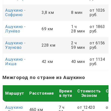
Ашукино -
от 1026
3,8 км
8 мин
Софрино
руб.
Ашукино -
1 ч
от 1863
69 км
Лунёво
28 мин
руб.
Ашукино -
2 ч
от 6156
228 км
Узуново
59 мин
руб.
Ашукино -
от 1134
42 км
40 мин
Икша
руб.
Межгород по стране из Ашукино
Время
Стоимость
С
Маршрут
Расстояние
в пути
Эконом
К
Ашукино
7 ч
от 12420
от
460 км