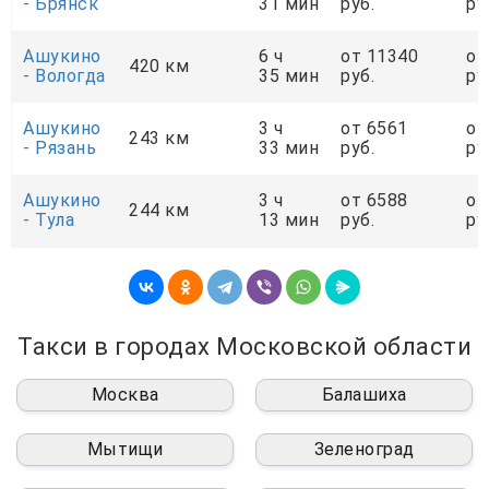
- Брянск
31 мин
руб.
ру
Ашукино
6 ч
от 11340
от
420 км
- Вологда
35 мин
руб.
ру
Ашукино
3 ч
от 6561
от
243 км
- Рязань
33 мин
руб.
ру
Ашукино
3 ч
от 6588
от
244 км
- Тула
13 мин
руб.
ру
Такси в городах Московской области
Москва
Балашиха
Мытищи
Зеленоград