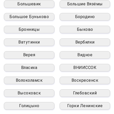
Большевик
Большие Вязёмы
Большое Буньково
Бородино
Бронницы
Быково
Ватутинки
Вербилки
Верея
Видное
Власиха
ВНИИССОК
Волоколамск
Воскресенск
Высоковск
Глебовский
Голицыно
Горки Ленинские