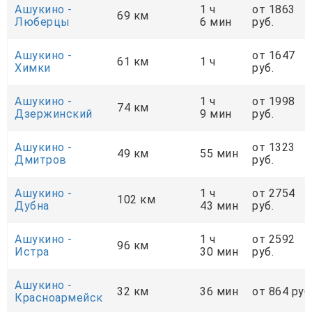
Ашукино -
1 ч
от 1863
69 км
Люберцы
6 мин
руб.
Ашукино -
от 1647
61 км
1 ч
Химки
руб.
Ашукино -
1 ч
от 1998
74 км
Дзержинский
9 мин
руб.
Ашукино -
от 1323
49 км
55 мин
Дмитров
руб.
Ашукино -
1 ч
от 2754
102 км
Дубна
43 мин
руб.
Ашукино -
1 ч
от 2592
96 км
Истра
30 мин
руб.
Ашукино -
32 км
36 мин
от 864 руб
Красноармейск