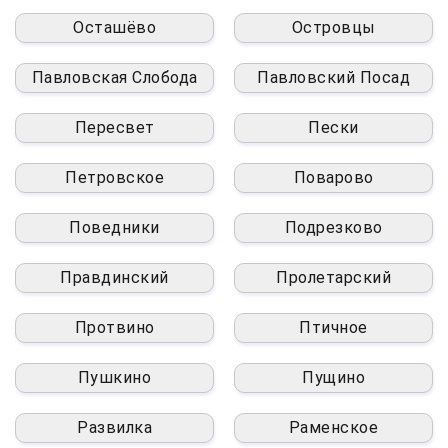
Осташёво
Островцы
Павловская Слобода
Павловский Посад
Пересвет
Пески
Петровское
Поварово
Поведники
Подрезково
Правдинский
Пролетарский
Протвино
Птичное
Пушкино
Пущино
Развилка
Раменское