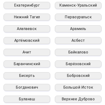
Екатеринбург
Каменск-Уральский
Нижний Тагил
Первоуральск
Алапаевск
Арамиль
Артёмовский
Асбест
Ачит
Байкалово
Баранчинский
Берёзовский
Бисерть
Бобровский
Богданович
Большой Исток
Буланаш
Верхнее Дуброво