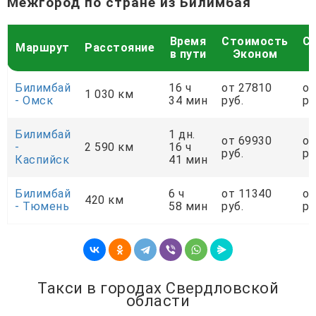
Межгород по стране из Билимбая
Время
Стоимость
С
Маршрут
Расстояние
в пути
Эконом
Билимбай
16 ч
от 27810
от
1 030 км
- Омск
34 мин
руб.
ру
Билимбай
1 дн.
от 69930
от
-
2 590 км
16 ч
руб.
ру
Каспийск
41 мин
Билимбай
6 ч
от 11340
от
420 км
- Тюмень
58 мин
руб.
ру
Такси в городах Свердловской
области