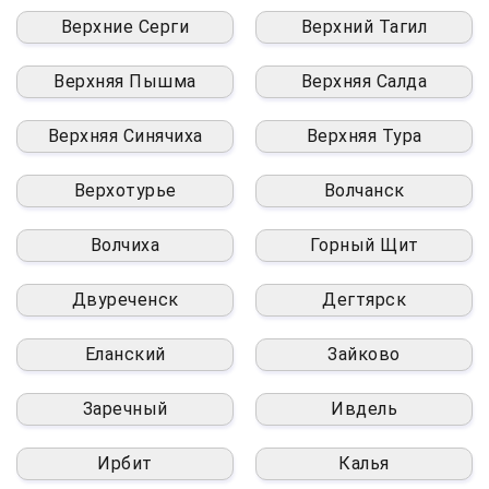
Верхние Серги
Верхний Тагил
Верхняя Пышма
Верхняя Салда
Верхняя Синячиха
Верхняя Тура
Верхотурье
Волчанск
Волчиха
Горный Щит
Двуреченск
Дегтярск
Еланский
Зайково
Заречный
Ивдель
Ирбит
Калья