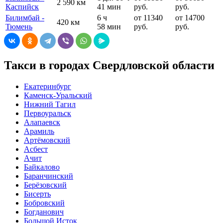
2 590 км
Каспийск
41 мин
руб.
руб.
Билимбай -
6 ч
от 11340
от 14700
420 км
Тюмень
58 мин
руб.
руб.
Такси в городах Свердловской области
Екатеринбург
Каменск-Уральский
Нижний Тагил
Первоуральск
Алапаевск
Арамиль
Артёмовский
Асбест
Ачит
Байкалово
Баранчинский
Берёзовский
Бисерть
Бобровский
Богданович
Большой Исток