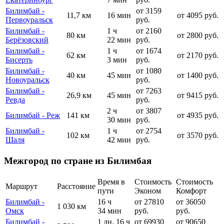
Билимбай -
от 3159
11,7 км
16 мин
от 4095 руб.
Первоуральск
руб.
Билимбай -
1 ч
от 2160
80 км
от 2800 руб.
Берёзовский
22 мин
руб.
Билимбай -
1 ч
от 1674
62 км
от 2170 руб.
Бисерть
3 мин
руб.
Билимбай -
от 1080
40 км
45 мин
от 1400 руб.
Новоуральск
руб.
Билимбай -
от 7263
26,9 км
45 мин
от 9415 руб.
Ревда
руб.
2 ч
от 3807
Билимбай - Реж
141 км
от 4935 руб.
30 мин
руб.
Билимбай -
1 ч
от 2754
102 км
от 3570 руб.
Шаля
42 мин
руб.
Межгород по стране из Билимбая
Время в
Стоимость
Стоимость
Маршрут
Расстояние
пути
Эконом
Комфорт
Билимбай -
16 ч
от 27810
от 36050
1 030 км
Омск
34 мин
руб.
руб.
Билимбай -
1 дн. 16 ч
от 69930
от 90650