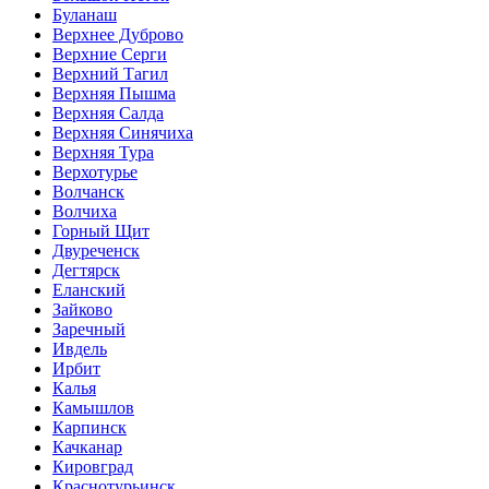
Буланаш
Верхнее Дуброво
Верхние Серги
Верхний Тагил
Верхняя Пышма
Верхняя Салда
Верхняя Синячиха
Верхняя Тура
Верхотурье
Волчанск
Волчиха
Горный Щит
Двуреченск
Дегтярск
Еланский
Зайково
Заречный
Ивдель
Ирбит
Калья
Камышлов
Карпинск
Качканар
Кировград
Краснотурьинск