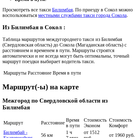
Просмотреть все такси
Билимбая
. По приезду в Сокол можно
воспользоваться
местными службами такси города Сокола
.
Из Билимбая в Сокол
:
Таблица маршрутов междугороднего такси из Билимбая
(Свердловская область) до Сокола (Магаданская область) с
расстоянием и временем в пути. Маршруты строятся
автоматически и не всегда могут быть оптимальны, точный
маршрут поездки выбирает водитель такси.
Маршруты
Расстояние
Время в пути
Маршрут(-ы) на карте
Межгород по Свердловской области из
Билимбая
Время
Стоимость
Стоимость
Маршрут
Расстояние
в пути
Эконом
Комфорт
Билимбай -
1 ч
от 1512
56 км
от 1960 руб.
Екатеринбург
7 мин
руб.