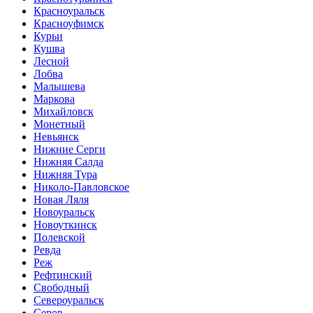
Красноуральск
Красноуфимск
Курьи
Кушва
Лесной
Лобва
Малышева
Маркова
Михайловск
Монетный
Невьянск
Нижние Серги
Нижняя Салда
Нижняя Тура
Николо-Павловское
Новая Ляля
Новоуральск
Новоуткинск
Полевской
Ревда
Реж
Рефтинский
Свободный
Североуральск
Серов