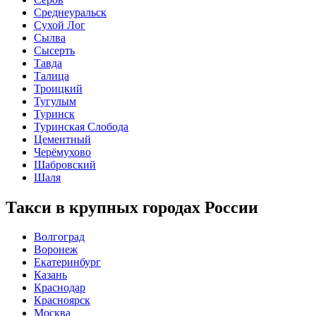
Среднеуральск
Сухой Лог
Сылва
Сысерть
Тавда
Талица
Троицкий
Тугулым
Туринск
Туринская Слобода
Цементный
Черёмухово
Шабровский
Шаля
Такси в крупных городах России
Волгоград
Воронеж
Екатеринбург
Казань
Краснодар
Красноярск
Москва