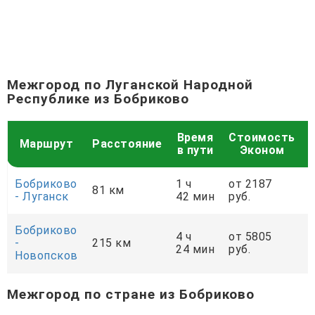
Межгород по Луганской Народной
Республике из Бобриково
Время
Стоимость
Маршрут
Расстояние
в пути
Эконом
Бобриково
1 ч
от 2187
81 км
- Луганск
42 мин
руб.
р
Бобриково
4 ч
от 5805
-
215 км
24 мин
руб.
р
Новопсков
Межгород по стране из Бобриково