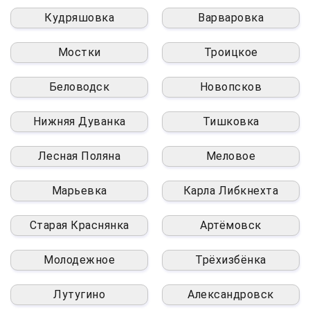
Кудряшовка
Варваровка
Мостки
Троицкое
Беловодск
Новопсков
Нижняя Дуванка
Тишковка
Лесная Поляна
Меловое
Марьевка
Карла Либкнехта
Старая Краснянка
Артёмовск
Молодежное
Трёхизбёнка
Лутугино
Александровск