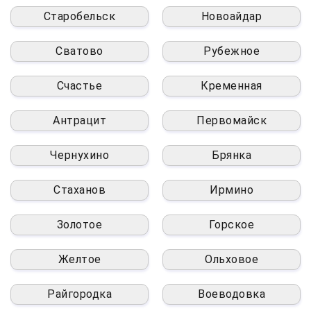
Старобельск
Новоайдар
Сватово
Рубежное
Счастье
Кременная
Антрацит
Первомайск
Чернухино
Брянка
Стаханов
Ирмино
Золотое
Горское
Желтое
Ольховое
Райгородка
Воеводовка