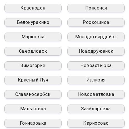
Краснодон
Попасная
Белокуракино
Роскошное
Марковка
Молодогвардейск
Свердловск
Новодруженск
Зимогорье
Новоахтырка
Красный Луч
Иллирия
Славяносербск
Новосветловка
Маньковка
Заайдаровка
Гончаровка
Кирносово