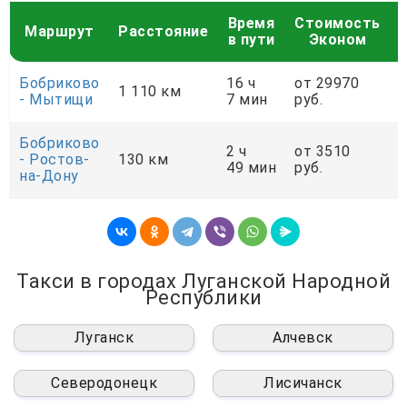
Время
Стоимость
Маршрут
Расстояние
в пути
Эконом
Бобриково
16 ч
от 29970
о
1 110 км
- Мытищи
7 мин
руб.
р
Бобриково
2 ч
от 3510
о
- Ростов-
130 км
49 мин
руб.
р
на-Дону
Такси в городах Луганской Народной
Республики
Луганск
Алчевск
Северодонецк
Лисичанск