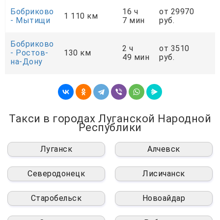
Бобриково
16 ч
от 29970
о
1 110 км
- Мытищи
7 мин
руб.
р
Бобриково
2 ч
от 3510
о
- Ростов-
130 км
49 мин
руб.
р
на-Дону
Такси в городах Луганской Народной
Республики
Луганск
Алчевск
Северодонецк
Лисичанск
Старобельск
Новоайдар