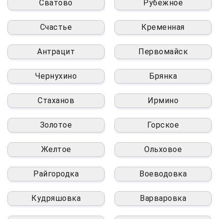
Сватово
Рубежное
Счастье
Кременная
Антрацит
Первомайск
Чернухино
Брянка
Стаханов
Ирмино
Золотое
Горское
Желтое
Ольховое
Райгородка
Воеводовка
Кудряшовка
Варваровка