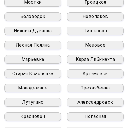
Мостки
Троицкое
Беловодск
Новопсков
Нижняя Дуванка
Тишковка
Лесная Поляна
Меловое
Марьевка
Карла Либкнехта
Старая Краснянка
Артёмовск
Молодежное
Трёхизбёнка
Лутугино
Александровск
Краснодон
Попасная