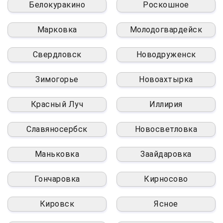
Белокуракино
Роскошное
Марковка
Молодогвардейск
Свердловск
Новодруженск
Зимогорье
Новоахтырка
Красный Луч
Иллирия
Славяносербск
Новосветловка
Маньковка
Заайдаровка
Гончаровка
Кирносово
Кировск
Ясное