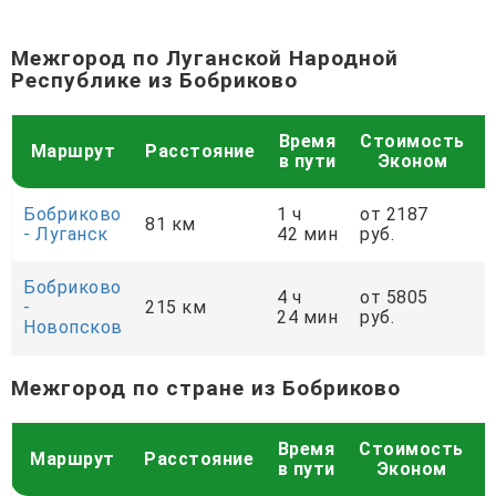
Межгород по Луганской Народной
Республике из Бобриково
Время
Стоимость
Маршрут
Расстояние
в пути
Эконом
Бобриково
1 ч
от 2187
81 км
- Луганск
42 мин
руб.
р
Бобриково
4 ч
от 5805
-
215 км
24 мин
руб.
р
Новопсков
Межгород по стране из Бобриково
Время
Стоимость
Маршрут
Расстояние
в пути
Эконом