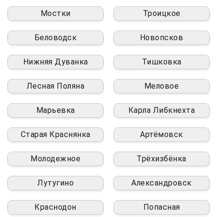
Мостки
Троицкое
Беловодск
Новопсков
Нижняя Дуванка
Тишковка
Лесная Поляна
Меловое
Марьевка
Карла Либкнехта
Старая Краснянка
Артёмовск
Молодежное
Трёхизбёнка
Лутугино
Александровск
Краснодон
Попасная