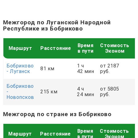
Межгород по Луганской Народной
Республике из Бобриково
Время
Стоимость
Маршрут
Расстояние
в пути
Эконом
Бобриково
1 ч
от 2187
81 км
- Луганск
42 мин
руб.
р
Бобриково
4 ч
от 5805
-
215 км
24 мин
руб.
р
Новопсков
Межгород по стране из Бобриково
Время
Стоимость
Маршрут
Расстояние
в пути
Эконом