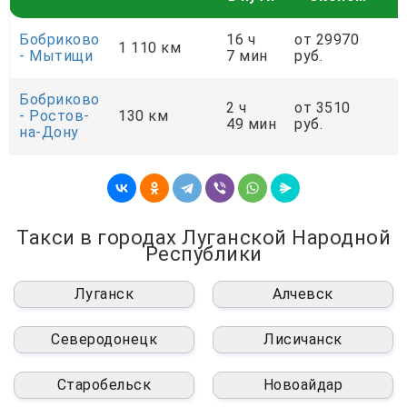
Бобриково
16 ч
от 29970
о
1 110 км
- Мытищи
7 мин
руб.
р
Бобриково
2 ч
от 3510
о
- Ростов-
130 км
49 мин
руб.
р
на-Дону
Такси в городах Луганской Народной
Республики
Луганск
Алчевск
Северодонецк
Лисичанск
Старобельск
Новоайдар