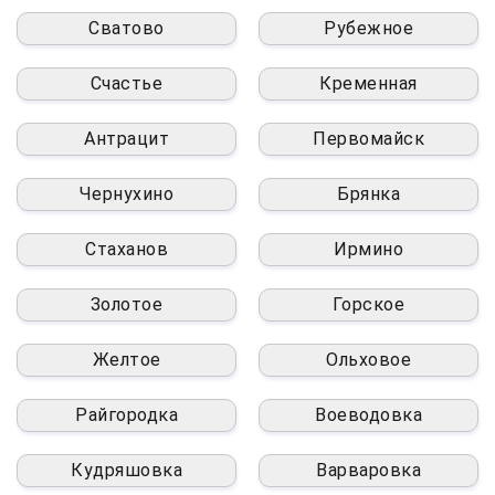
Сватово
Рубежное
Счастье
Кременная
Антрацит
Первомайск
Чернухино
Брянка
Стаханов
Ирмино
Золотое
Горское
Желтое
Ольховое
Райгородка
Воеводовка
Кудряшовка
Варваровка