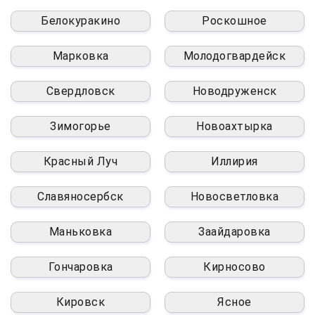
Белокуракино
Роскошное
Марковка
Молодогвардейск
Свердловск
Новодруженск
Зимогорье
Новоахтырка
Красный Луч
Иллирия
Славяносербск
Новосветловка
Маньковка
Заайдаровка
Гончаровка
Кирносово
Кировск
Ясное