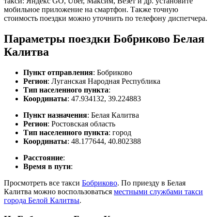
такси: Яндекс GO, Uber, Максим, Везет и др. установите
мобильное приложение на смартфон. Также точную
стоимость поездки можно уточнить по телефону диспетчера.
Параметры поездки Бобриково Белая
Калитва
Пункт отправления
: Бобриково
Регион
: Луганская Народная Республика
Тип населенного пункта
:
Координаты
: 47.934132, 39.224883
Пункт назначения
: Белая Калитва
Регион
: Ростовская область
Тип населенного пункта
: город
Координаты
: 48.177644, 40.802388
Расстояние
:
Время в пути
:
Просмотреть все такси
Бобриково
. По приезду в Белая
Калитва можно воспользоваться
местными службами такси
города Белой Калитвы
.