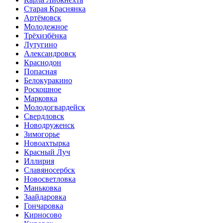
Старая Краснянка
Артёмовск
Молодежное
Трёхизбёнка
Лутугино
Александровск
Краснодон
Попасная
Белокуракино
Роскошное
Марковка
Молодогвардейск
Свердловск
Новодруженск
Зимогорье
Новоахтырка
Красный Луч
Иллирия
Славяносербск
Новосветловка
Маньковка
Заайдаровка
Гончаровка
Кирносово