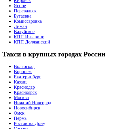
Кировск
Ясное
Перевальск
Бугаевка
Комиссаровка
Лиман
Валуйское
КПП Изварино
КПП Должанский
Такси в крупных городах России
Волгоград
Воронеж
Екатеринбург
Казань
Краснодар
Красноярск
Москва
Нижний Новгород
Новосибирск
Омск
Пермь
Ростов-на-Дону
Самара