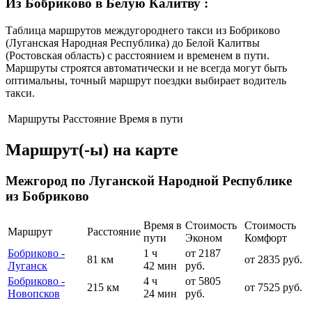
Из Бобриково в Белую Калитву
:
Таблица маршрутов междугороднего такси из Бобриково
(Луганская Народная Республика) до Белой Калитвы
(Ростовская область) с расстоянием и временем в пути.
Маршруты строятся автоматически и не всегда могут быть
оптимальны, точный маршрут поездки выбирает водитель
такси.
Маршруты
Расстояние
Время в пути
Маршрут(-ы) на карте
Межгород по Луганской Народной Республике
из Бобриково
Время в
Стоимость
Стоимость
Маршрут
Расстояние
пути
Эконом
Комфорт
Бобриково -
1 ч
от 2187
81 км
от 2835 руб.
Луганск
42 мин
руб.
Бобриково -
4 ч
от 5805
215 км
от 7525 руб.
Новопсков
24 мин
руб.