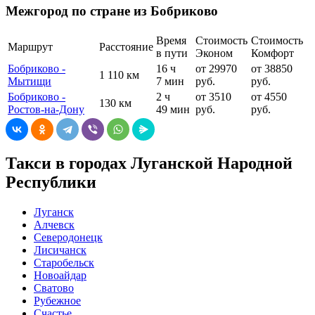
Межгород по стране из Бобриково
Время
Стоимость
Стоимость
Маршрут
Расстояние
в пути
Эконом
Комфорт
Бобриково -
16 ч
от 29970
от 38850
1 110 км
Мытищи
7 мин
руб.
руб.
Бобриково -
2 ч
от 3510
от 4550
130 км
Ростов-на-Дону
49 мин
руб.
руб.
Такси в городах Луганской Народной
Республики
Луганск
Алчевск
Северодонецк
Лисичанск
Старобельск
Новоайдар
Сватово
Рубежное
Счастье