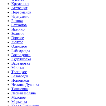
Кременная
Антрацит
Первомайск
Чернухино
Брянка
Стаханов
Ирмино
Золотое
Горское
Желтое
Ольховое
Райгородка
Воеводовка
Кудряшовка
Варваровка
Мостки
Троицкое
Беловодск
Новопсков
Нижняя Дуванка
Тишковка
Лесная Поляна
Меловое
Марьевка
Карла Либкнехта