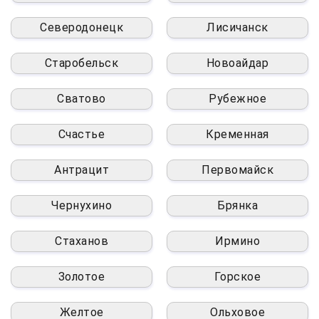
Северодонецк
Лисичанск
Старобельск
Новоайдар
Сватово
Рубежное
Счастье
Кременная
Антрацит
Первомайск
Чернухино
Брянка
Стаханов
Ирмино
Золотое
Горское
Желтое
Ольховое