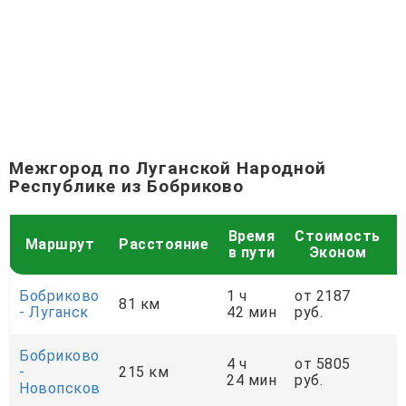
Межгород по Луганской Народной
Республике из Бобриково
Время
Стоимость
Маршрут
Расстояние
в пути
Эконом
Бобриково
1 ч
от 2187
81 км
- Луганск
42 мин
руб.
р
Бобриково
4 ч
от 5805
-
215 км
24 мин
руб.
р
Новопсков