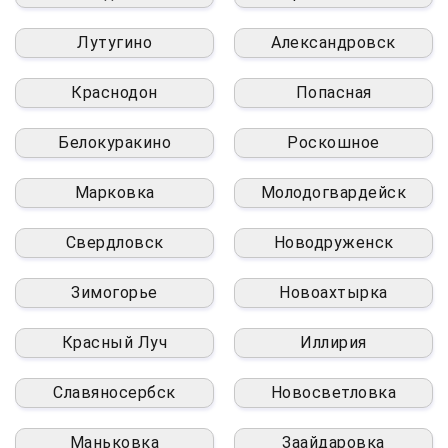
Лутугино
Александровск
Краснодон
Попасная
Белокуракино
Роскошное
Марковка
Молодогвардейск
Свердловск
Новодруженск
Зимогорье
Новоахтырка
Красный Луч
Иллирия
Славяносербск
Новосветловка
Маньковка
Заайдаровка