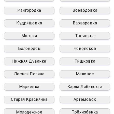
Райгородка
Воеводовка
Кудряшовка
Варваровка
Мостки
Троицкое
Беловодск
Новопсков
Нижняя Дуванка
Тишковка
Лесная Поляна
Меловое
Марьевка
Карла Либкнехта
Старая Краснянка
Артёмовск
Молодежное
Трёхизбёнка