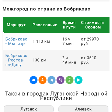
Межгород по стране из Бобриково
Время
Стоимость
Маршрут
Расстояние
в пути
Эконом
Бобриково
16 ч
от 29970
о
1 110 км
- Мытищи
7 мин
руб.
р
Бобриково
2 ч
от 3510
о
- Ростов-
130 км
49 мин
руб.
р
на-Дону
Такси в городах Луганской Народной
Республики
Луганск
Алчевск