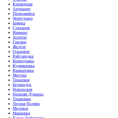
Кременная
Антрацит
Первомайск
Чернухино
Брянка
Стаханов
Ирмино
Золотое
Горское
Желтое
Ольховое
Райгородка
Воеводовка
Кудряшовка
Варваровка
Мостки
Троицкое
Беловодск
Новопсков
Нижняя Дуванка
Тишковка
Лесная Поляна
Меловое
Марьевка
Карла Либкнехта