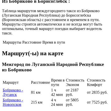
Из Бобриково в Борисоглебск
:
Таблица маршрутов междугороднего такси из Бобриково
(Луганская Народная Республика) до Борисоглебска
(Воронежская область) с расстоянием и временем в пути.
Маршруты строятся автоматически и не всегда могут быть
оптимальны, точный маршрут поездки выбирает водитель
такси.
Маршруты
Расстояние
Время в пути
Маршрут(-ы) на карте
Межгород по Луганской Народной Республике
из Бобриково
Время в
Стоимость
Стоимость
Маршрут
Расстояние
пути
Эконом
Комфорт
Бобриково -
1 ч
от 2187
81 км
от 2835 руб.
Луганск
42 мин
руб.
Бобриково -
4 ч
от 5805
215 км
от 7525 руб.
Новопсков
24 мин
руб.