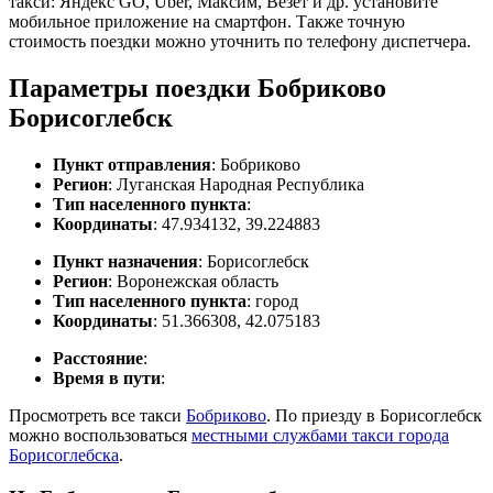
такси: Яндекс GO, Uber, Максим, Везет и др. установите
мобильное приложение на смартфон. Также точную
стоимость поездки можно уточнить по телефону диспетчера.
Параметры поездки Бобриково
Борисоглебск
Пункт отправления
: Бобриково
Регион
: Луганская Народная Республика
Тип населенного пункта
:
Координаты
: 47.934132, 39.224883
Пункт назначения
: Борисоглебск
Регион
: Воронежская область
Тип населенного пункта
: город
Координаты
: 51.366308, 42.075183
Расстояние
:
Время в пути
:
Просмотреть все такси
Бобриково
. По приезду в Борисоглебск
можно воспользоваться
местными службами такси города
Борисоглебска
.