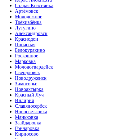
Старая Краснянка
Артёмовск
Молодежное
Трёхизбёнка
Лутугино
Александровск
Краснодон
Попасная
Белокуракино
Роскошное
Марковка
Молодогвардейск
Свердловск
Новодруженск
Зимогорье
Новоахтырка
Красный Луч
Иллирия
Славяносербск
Новосветловка
Маньковка
Заайдаровка
Гончаровка
Кирносово