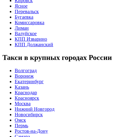
Кировск
Ясное
Перевальск
Бугаевка
Комиссаровка
Лиман
Валуйское
КПП Изварино
КПП Должанский
Такси в крупных городах России
Волгоград
Воронеж
Екатеринбург
Казань
Краснодар
Красноярск
Москва
Нижний Новгород
Новосибирск
Омск
Пермь
Ростов-на-Дону
Самара