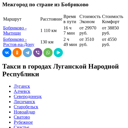
Межгород по стране из Бобриково
Время
Стоимость
Стоимость
Маршрут
Расстояние
в пути
Эконом
Комфорт
Бобриково -
16 ч
от 29970
от 38850
1 110 км
Мытищи
7 мин
руб.
руб.
Бобриково -
2 ч
от 3510
от 4550
130 км
Ростов-на-Дону
49 мин
руб.
руб.
Такси в городах Луганской Народной
Республики
Луганск
Алчевск
Северодонецк
Лисичанск
Старобельск
Новоайдар
Сватово
Рубежное
Счастье