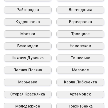
Райгородка
Воеводовка
Кудряшовка
Варваровка
Мостки
Троицкое
Беловодск
Новопсков
Нижняя Дуванка
Тишковка
Лесная Поляна
Меловое
Марьевка
Карла Либкнехта
Старая Краснянка
Артёмовск
Молодежное
Трёхизбёнка