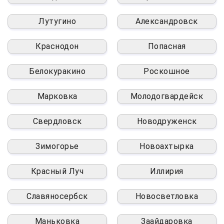
Лутугино
Александровск
Краснодон
Попасная
Белокуракино
Роскошное
Марковка
Молодогвардейск
Свердловск
Новодруженск
Зимогорье
Новоахтырка
Красный Луч
Иллирия
Славяносербск
Новосветловка
Маньковка
Заайдаровка