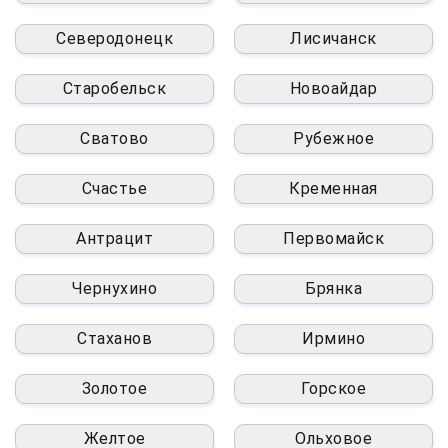
Северодонецк
Лисичанск
Старобельск
Новоайдар
Сватово
Рубежное
Счастье
Кременная
Антрацит
Первомайск
Чернухино
Брянка
Стаханов
Ирмино
Золотое
Горское
Желтое
Ольховое