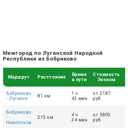
Межгород по Луганской Народной
Республике из Бобриково
Время
Стоимость
Маршрут
Расстояние
в пути
Эконом
Бобриково
1 ч
от 2187
81 км
- Луганск
42 мин
руб.
р
Бобриково
4 ч
от 5805
-
215 км
24 мин
руб.
р
Новопсков