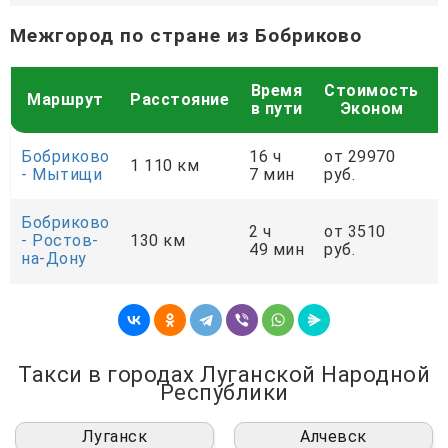
Межгород по стране из Бобриково
Время
Стоимость
Маршрут
Расстояние
в пути
Эконом
Бобриково
16 ч
от 29970
о
1 110 км
- Мытищи
7 мин
руб.
р
Бобриково
2 ч
от 3510
о
- Ростов-
130 км
49 мин
руб.
р
на-Дону
Такси в городах Луганской Народной
Республики
Луганск
Алчевск