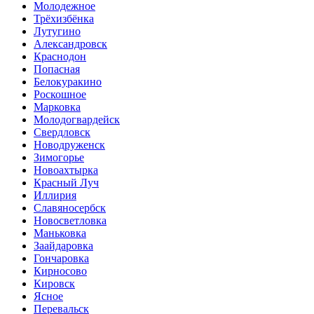
Молодежное
Трёхизбёнка
Лутугино
Александровск
Краснодон
Попасная
Белокуракино
Роскошное
Марковка
Молодогвардейск
Свердловск
Новодруженск
Зимогорье
Новоахтырка
Красный Луч
Иллирия
Славяносербск
Новосветловка
Маньковка
Заайдаровка
Гончаровка
Кирносово
Кировск
Ясное
Перевальск