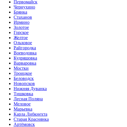
Первомайск
Чернухино
Брянка
Стаханов
Ирмино
Золотое
Горское
Желтое
Ольховое
Райгородка
Воеводовка
Кудряшовка
Варваровка
Мостки
Троицкое
Беловодск
Новопсков
Нижняя Дуванка
Тишковка
Лесная Поляна
Меловое
Марьевка
Карла Либкнехта
Старая Краснянка
Артёмовск