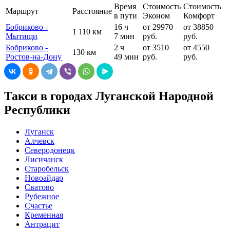
Время
Стоимость
Стоимость
Маршрут
Расстояние
в пути
Эконом
Комфорт
Бобриково -
16 ч
от 29970
от 38850
1 110 км
Мытищи
7 мин
руб.
руб.
Бобриково -
2 ч
от 3510
от 4550
130 км
Ростов-на-Дону
49 мин
руб.
руб.
Такси в городах Луганской Народной
Республики
Луганск
Алчевск
Северодонецк
Лисичанск
Старобельск
Новоайдар
Сватово
Рубежное
Счастье
Кременная
Антрацит