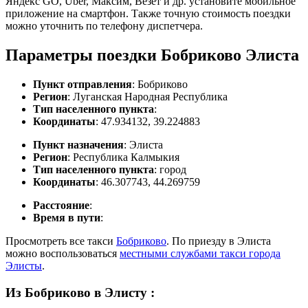
Яндекс GO, Uber, Максим, Везет и др. установите мобильное
приложение на смартфон. Также точную стоимость поездки
можно уточнить по телефону диспетчера.
Параметры поездки Бобриково Элиста
Пункт отправления
: Бобриково
Регион
: Луганская Народная Республика
Тип населенного пункта
:
Координаты
: 47.934132, 39.224883
Пункт назначения
: Элиста
Регион
: Республика Калмыкия
Тип населенного пункта
: город
Координаты
: 46.307743, 44.269759
Расстояние
:
Время в пути
:
Просмотреть все такси
Бобриково
. По приезду в Элиста
можно воспользоваться
местными службами такси города
Элисты
.
Из Бобриково в Элисту
: