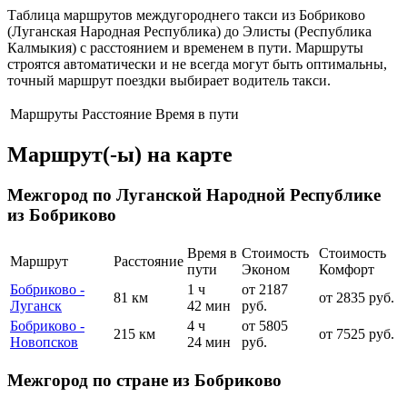
Таблица маршрутов междугороднего такси из Бобриково
(Луганская Народная Республика) до Элисты (Республика
Калмыкия) с расстоянием и временем в пути. Маршруты
строятся автоматически и не всегда могут быть оптимальны,
точный маршрут поездки выбирает водитель такси.
Маршруты
Расстояние
Время в пути
Маршрут(-ы) на карте
Межгород по Луганской Народной Республике
из Бобриково
Время в
Стоимость
Стоимость
Маршрут
Расстояние
пути
Эконом
Комфорт
Бобриково -
1 ч
от 2187
81 км
от 2835 руб.
Луганск
42 мин
руб.
Бобриково -
4 ч
от 5805
215 км
от 7525 руб.
Новопсков
24 мин
руб.
Межгород по стране из Бобриково