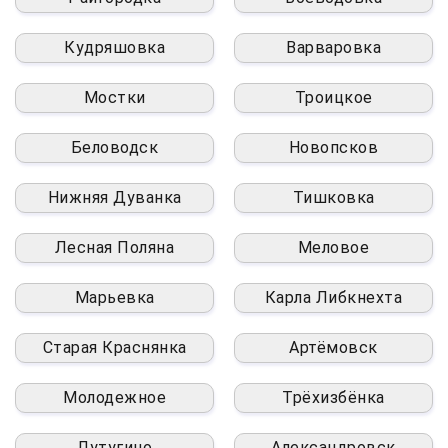
Кудряшовка
Варваровка
Мостки
Троицкое
Беловодск
Новопсков
Нижняя Дуванка
Тишковка
Лесная Поляна
Меловое
Марьевка
Карла Либкнехта
Старая Краснянка
Артёмовск
Молодежное
Трёхизбёнка
Лутугино
Александровск