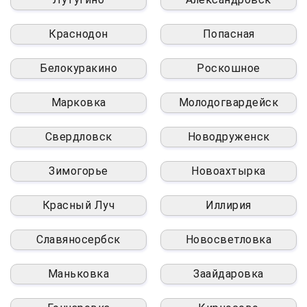
Краснодон
Попасная
Белокуракино
Роскошное
Марковка
Молодогвардейск
Свердловск
Новодруженск
Зимогорье
Новоахтырка
Красный Луч
Иллирия
Славяносербск
Новосветловка
Маньковка
Заайдаровка