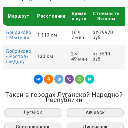
Время
Стоимость
Маршрут
Расстояние
в пути
Эконом
Бобриково
16 ч
от 29970
о
1 110 км
- Мытищи
7 мин
руб.
р
Бобриково
2 ч
от 3510
о
- Ростов-
130 км
49 мин
руб.
р
на-Дону
Такси в городах Луганской Народной
Республики
Луганск
Алчевск
Северодонецк
Лисичанск