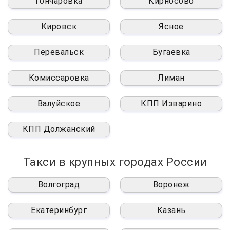
Гончаровка
Кирносово
Кировск
Ясное
Перевальск
Бугаевка
Комиссаровка
Лиман
Валуйское
КПП Изварино
КПП Должанский
Такси в крупных городах России
Волгоград
Воронеж
Екатеринбург
Казань