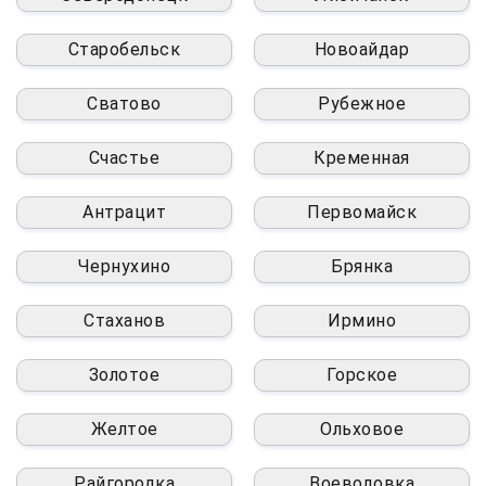
Старобельск
Новоайдар
Сватово
Рубежное
Счастье
Кременная
Антрацит
Первомайск
Чернухино
Брянка
Стаханов
Ирмино
Золотое
Горское
Желтое
Ольховое
Райгородка
Воеводовка