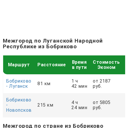
Межгород по Луганской Народной
Республике из Бобриково
Время
Стоимость
Маршрут
Расстояние
в пути
Эконом
Бобриково
1 ч
от 2187
81 км
- Луганск
42 мин
руб.
р
Бобриково
4 ч
от 5805
-
215 км
24 мин
руб.
р
Новопсков
Межгород по стране из Бобриково