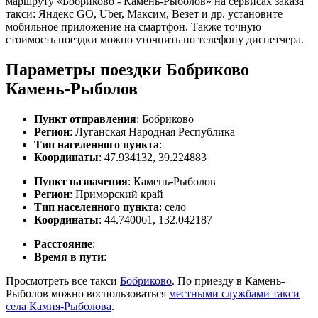
маршруту «Бобриково - Камень-Рыболов» на сервисах заказа
такси: Яндекс GO, Uber, Максим, Везет и др. установите
мобильное приложение на смартфон. Также точную
стоимость поездки можно уточнить по телефону диспетчера.
Параметры поездки Бобриково
Камень-Рыболов
Пункт отправления
: Бобриково
Регион
: Луганская Народная Республика
Тип населенного пункта
:
Координаты
: 47.934132, 39.224883
Пункт назначения
: Камень-Рыболов
Регион
: Приморский край
Тип населенного пункта
: село
Координаты
: 44.740061, 132.042187
Расстояние
:
Время в пути
:
Просмотреть все такси
Бобриково
. По приезду в Камень-
Рыболов можно воспользоваться
местными службами такси
села Камня-Рыболова
.