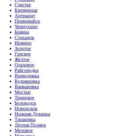
Счастье
Кременная
Антрацит
Первомайск
Чернухино
Брянка
Стаханов
Ирмино
Золотое
Горское
Желтое
Ольховое
Райгородка
Воеводовка
Кудряшовка
Варваровка
Мостки
Троицкое
Беловодск
Новопсков
Нижняя Дуванка
Тишковка
Лесная Поляна
Меловое
Марьевка