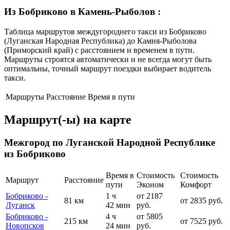
Из Бобриково в Камень-Рыболов
:
Таблица маршрутов междугороднего такси из Бобриково
(Луганская Народная Республика) до Камня-Рыболова
(Приморский край) с расстоянием и временем в пути.
Маршруты строятся автоматически и не всегда могут быть
оптимальны, точный маршрут поездки выбирает водитель
такси.
Маршруты
Расстояние
Время в пути
Маршрут(-ы) на карте
Межгород по Луганской Народной Республике
из Бобриково
Время в
Стоимость
Стоимость
Маршрут
Расстояние
пути
Эконом
Комфорт
Бобриково -
1 ч
от 2187
81 км
от 2835 руб.
Луганск
42 мин
руб.
Бобриково -
4 ч
от 5805
215 км
от 7525 руб.
Новопсков
24 мин
руб.