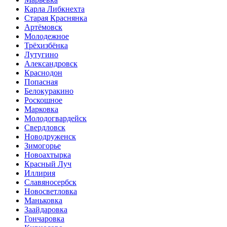
Карла Либкнехта
Старая Краснянка
Артёмовск
Молодежное
Трёхизбёнка
Лутугино
Александровск
Краснодон
Попасная
Белокуракино
Роскошное
Марковка
Молодогвардейск
Свердловск
Новодруженск
Зимогорье
Новоахтырка
Красный Луч
Иллирия
Славяносербск
Новосветловка
Маньковка
Заайдаровка
Гончаровка