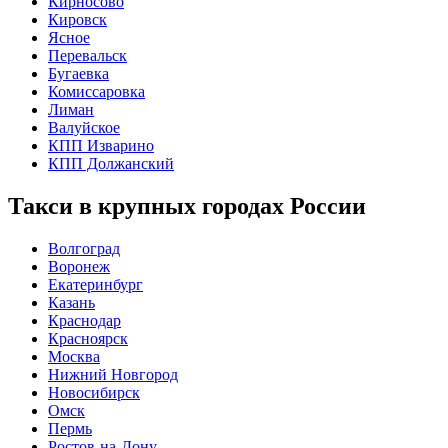
Кирносово
Кировск
Ясное
Перевальск
Бугаевка
Комиссаровка
Лиман
Валуйское
КПП Изварино
КПП Должанский
Такси в крупных городах России
Волгоград
Воронеж
Екатеринбург
Казань
Краснодар
Красноярск
Москва
Нижний Новгород
Новосибирск
Омск
Пермь
Ростов-на-Дону