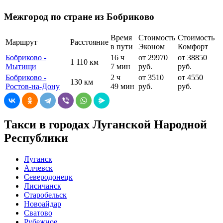
Межгород по стране из Бобриково
Время
Стоимость
Стоимость
Маршрут
Расстояние
в пути
Эконом
Комфорт
Бобриково -
16 ч
от 29970
от 38850
1 110 км
Мытищи
7 мин
руб.
руб.
Бобриково -
2 ч
от 3510
от 4550
130 км
Ростов-на-Дону
49 мин
руб.
руб.
Такси в городах Луганской Народной
Республики
Луганск
Алчевск
Северодонецк
Лисичанск
Старобельск
Новоайдар
Сватово
Рубежное