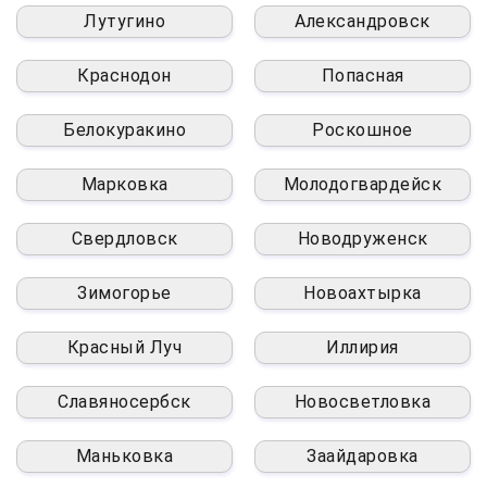
Лутугино
Александровск
Краснодон
Попасная
Белокуракино
Роскошное
Марковка
Молодогвардейск
Свердловск
Новодруженск
Зимогорье
Новоахтырка
Красный Луч
Иллирия
Славяносербск
Новосветловка
Маньковка
Заайдаровка