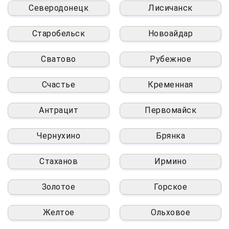
Северодонецк
Лисичанск
Старобельск
Новоайдар
Сватово
Рубежное
Счастье
Кременная
Антрацит
Первомайск
Чернухино
Брянка
Стаханов
Ирмино
Золотое
Горское
Желтое
Ольховое