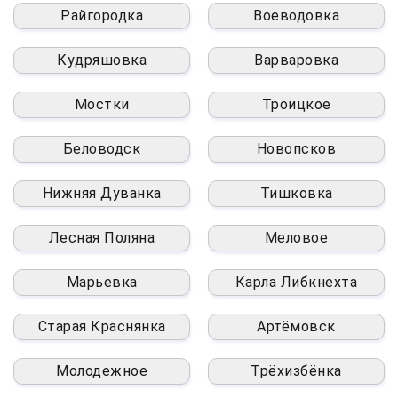
Райгородка
Воеводовка
Кудряшовка
Варваровка
Мостки
Троицкое
Беловодск
Новопсков
Нижняя Дуванка
Тишковка
Лесная Поляна
Меловое
Марьевка
Карла Либкнехта
Старая Краснянка
Артёмовск
Молодежное
Трёхизбёнка