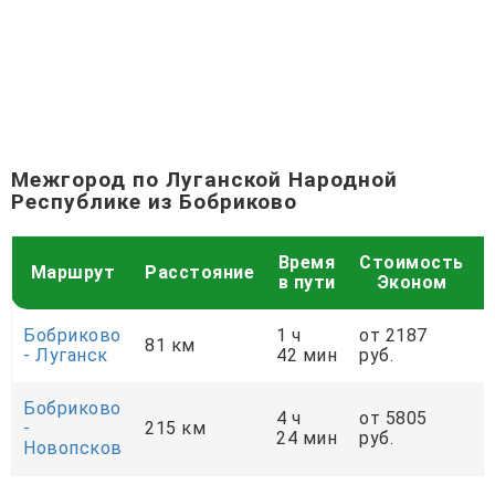
Межгород по Луганской Народной
Республике из Бобриково
Время
Стоимость
Маршрут
Расстояние
в пути
Эконом
Бобриково
1 ч
от 2187
81 км
- Луганск
42 мин
руб.
р
Бобриково
4 ч
от 5805
-
215 км
24 мин
руб.
р
Новопсков