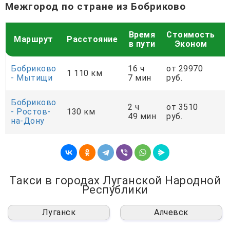
Межгород по стране из Бобриково
Время
Стоимость
Маршрут
Расстояние
в пути
Эконом
Бобриково
16 ч
от 29970
о
1 110 км
- Мытищи
7 мин
руб.
р
Бобриково
2 ч
от 3510
о
- Ростов-
130 км
49 мин
руб.
р
на-Дону
Такси в городах Луганской Народной
Республики
Луганск
Алчевск