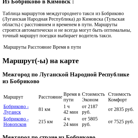
Из Бобриково в Кимовск
:
Таблица маршрутов междугороднего такси из Бобриково
(Луганская Народная Республика) до Кимовска (Тульская
область) с расстоянием и временем в пути. Маршруты
строятся автоматически и не всегда могут быть оптимальны,
точный маршрут поездки выбирает водитель такси.
Маршруты
Расстояние
Время в пути
Маршрут(-ы) на карте
Межгород по Луганской Народной Республике
из Бобриково
Время в
Стоимость
Стоимость
Маршрут
Расстояние
пути
Эконом
Комфорт
Бобриково -
1 ч
от 2187
81 км
от 2835 руб.
Луганск
42 мин
руб.
Бобриково -
4 ч
от 5805
215 км
от 7525 руб.
Новопсков
24 мин
руб.
Межгород по стране из Бобриково