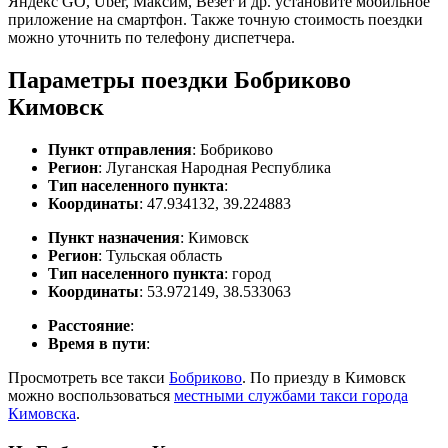
Яндекс GO, Uber, Максим, Везет и др. установите мобильное
приложение на смартфон. Также точную стоимость поездки
можно уточнить по телефону диспетчера.
Параметры поездки Бобриково
Кимовск
Пункт отправления
: Бобриково
Регион
: Луганская Народная Республика
Тип населенного пункта
:
Координаты
: 47.934132, 39.224883
Пункт назначения
: Кимовск
Регион
: Тульская область
Тип населенного пункта
: город
Координаты
: 53.972149, 38.533063
Расстояние
:
Время в пути
:
Просмотреть все такси
Бобриково
. По приезду в Кимовск
можно воспользоваться
местными службами такси города
Кимовска
.