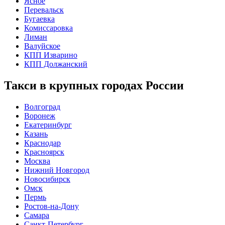
Ясное
Перевальск
Бугаевка
Комиссаровка
Лиман
Валуйское
КПП Изварино
КПП Должанский
Такси в крупных городах России
Волгоград
Воронеж
Екатеринбург
Казань
Краснодар
Красноярск
Москва
Нижний Новгород
Новосибирск
Омск
Пермь
Ростов-на-Дону
Самара
Санкт-Петербург