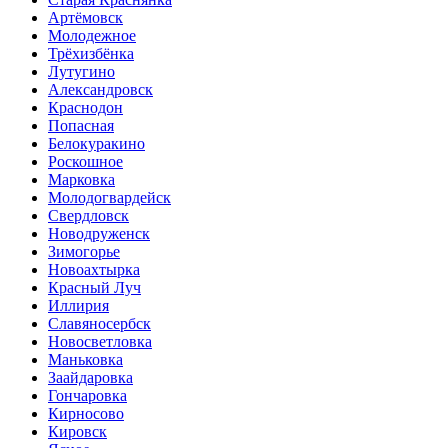
Артёмовск
Молодежное
Трёхизбёнка
Лутугино
Александровск
Краснодон
Попасная
Белокуракино
Роскошное
Марковка
Молодогвардейск
Свердловск
Новодруженск
Зимогорье
Новоахтырка
Красный Луч
Иллирия
Славяносербск
Новосветловка
Маньковка
Заайдаровка
Гончаровка
Кирносово
Кировск