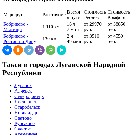
Время
Стоимость
Стоимость
Маршрут
Расстояние
в пути
Эконом
Комфорт
Бобриково -
16 ч
от 29970
от 38850
1 110 км
Мытищи
7 мин
руб.
руб.
Бобриково -
2 ч
от 3510
от 4550
130 км
Ростов-на-Дону
49 мин
руб.
руб.
Такси в городах Луганской Народной
Республики
Луганск
Алчевск
Северодонецк
Лисичанск
Старобельск
Новоайдар
Сватово
Рубежное
Счастье
Кременная