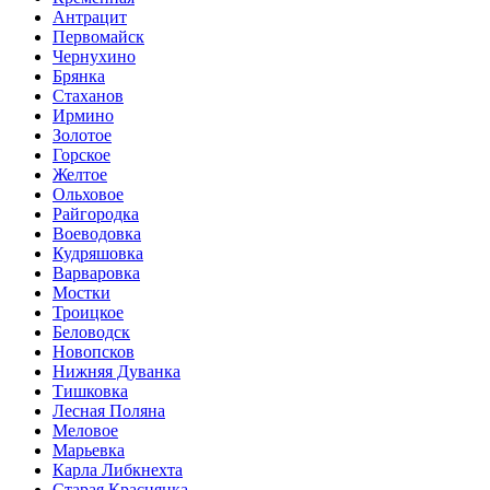
Антрацит
Первомайск
Чернухино
Брянка
Стаханов
Ирмино
Золотое
Горское
Желтое
Ольховое
Райгородка
Воеводовка
Кудряшовка
Варваровка
Мостки
Троицкое
Беловодск
Новопсков
Нижняя Дуванка
Тишковка
Лесная Поляна
Меловое
Марьевка
Карла Либкнехта
Старая Краснянка