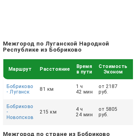
Межгород по Луганской Народной
Республике из Бобриково
Время
Стоимость
Маршрут
Расстояние
в пути
Эконом
Бобриково
1 ч
от 2187
81 км
- Луганск
42 мин
руб.
р
Бобриково
4 ч
от 5805
-
215 км
24 мин
руб.
р
Новопсков
Межгород по стране из Бобриково