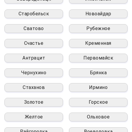
Старобельск
Новоайдар
Сватово
Рубежное
Счастье
Кременная
Антрацит
Первомайск
Чернухино
Брянка
Стаханов
Ирмино
Золотое
Горское
Желтое
Ольховое
Райгородка
Воеводовка