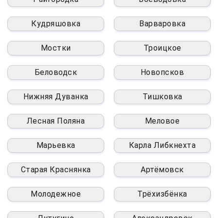
Кудряшовка
Варваровка
Мостки
Троицкое
Беловодск
Новопсков
Нижняя Дуванка
Тишковка
Лесная Поляна
Меловое
Марьевка
Карла Либкнехта
Старая Краснянка
Артёмовск
Молодежное
Трёхизбёнка