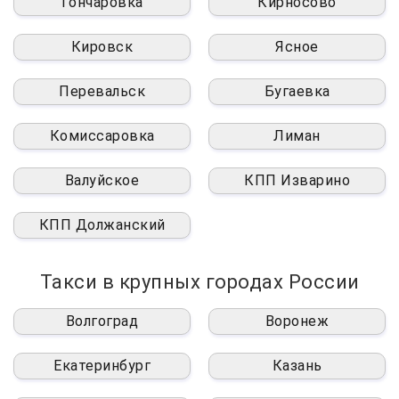
Гончаровка
Кирносово
Кировск
Ясное
Перевальск
Бугаевка
Комиссаровка
Лиман
Валуйское
КПП Изварино
КПП Должанский
Такси в крупных городах России
Волгоград
Воронеж
Екатеринбург
Казань