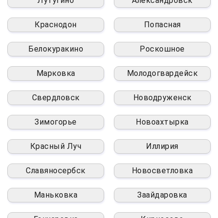
Лутугино
Александровск
Краснодон
Попасная
Белокуракино
Роскошное
Марковка
Молодогвардейск
Свердловск
Новодруженск
Зимогорье
Новоахтырка
Красный Луч
Иллирия
Славяносербск
Новосветловка
Маньковка
Заайдаровка