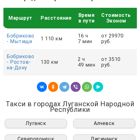
Время
Стоимость
Маршрут
Расстояние
в пути
Эконом
Бобриково
16 ч
от 29970
о
1 110 км
- Мытищи
7 мин
руб.
р
Бобриково
2 ч
от 3510
о
- Ростов-
130 км
49 мин
руб.
р
на-Дону
Такси в городах Луганской Народной
Республики
Луганск
Алчевск
Северодонецк
Лисичанск