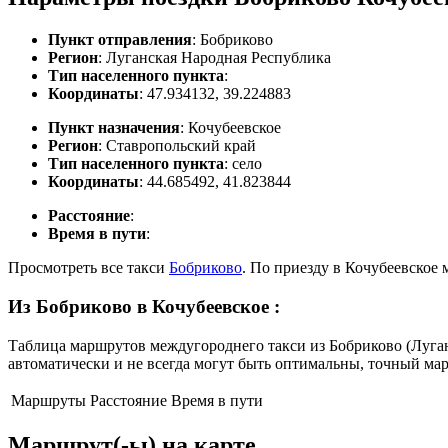
Пункт отправления
: Бобриково
Регион
: Луганская Народная Республика
Тип населенного пункта
:
Координаты
: 47.934132, 39.224883
Пункт назначения
: Кочубеевское
Регион
: Ставропольский край
Тип населенного пункта
: село
Координаты
: 44.685492, 41.823844
Расстояние
:
Время в пути
:
Просмотреть все такси
Бобриково
. По приезду в Кочубеевское
Из Бобриково в Кочубеевское
:
Таблица маршрутов междугороднего такси из Бобриково (Луган
автоматически и не всегда могут быть оптимальны, точный ма
Маршруты
Расстояние
Время в пути
Маршрут(-ы) на карте