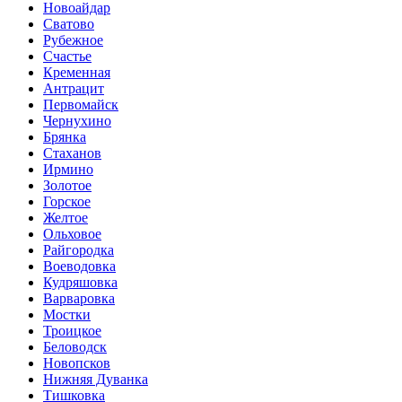
Новоайдар
Сватово
Рубежное
Счастье
Кременная
Антрацит
Первомайск
Чернухино
Брянка
Стаханов
Ирмино
Золотое
Горское
Желтое
Ольховое
Райгородка
Воеводовка
Кудряшовка
Варваровка
Мостки
Троицкое
Беловодск
Новопсков
Нижняя Дуванка
Тишковка