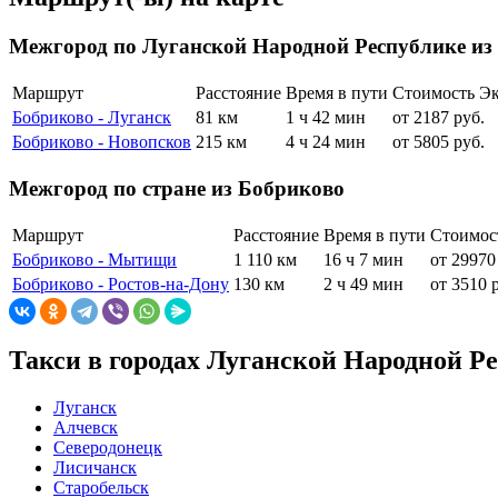
Межгород по Луганской Народной Республике из
Маршрут
Расстояние
Время в пути
Стоимость Э
Бобриково - Луганск
81 км
1 ч 42 мин
от 2187 руб.
Бобриково - Новопсков
215 км
4 ч 24 мин
от 5805 руб.
Межгород по стране из Бобриково
Маршрут
Расстояние
Время в пути
Стоимос
Бобриково - Мытищи
1 110 км
16 ч 7 мин
от 29970
Бобриково - Ростов-на-Дону
130 км
2 ч 49 мин
от 3510 
Такси в городах Луганской Народной Р
Луганск
Алчевск
Северодонецк
Лисичанск
Старобельск