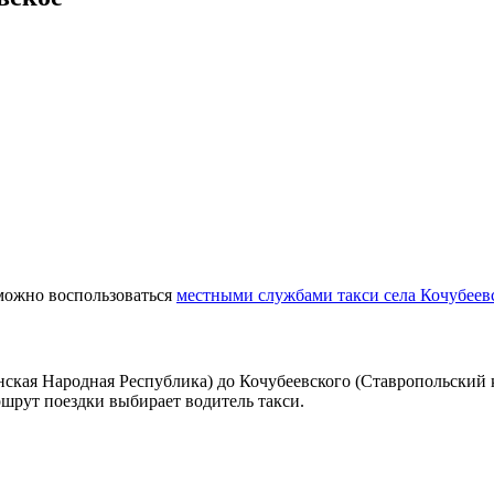
 можно воспользоваться
местными службами такси села Кочубеев
ская Народная Республика) до Кочубеевского (Ставропольский к
ршрут поездки выбирает водитель такси.