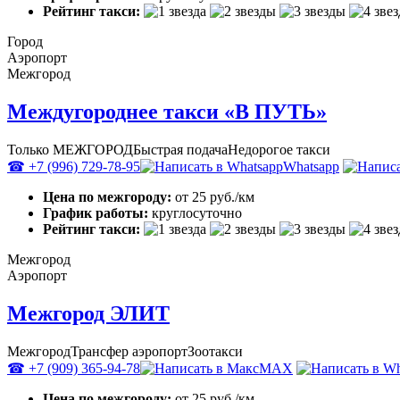
Рейтинг такси:
Город
Аэропорт
Межгород
Междугороднее такси «В ПУТЬ»
Только МЕЖГОРОД
Быстрая подача
Недорогое такси
☎ +7 (996) 729-78-95
Whatsapp
Цена по межгороду:
от 25 руб./км
График работы:
круглосуточно
Рейтинг такси:
Межгород
Аэропорт
Межгород ЭЛИТ
Межгород
Трансфер аэропорт
Зоотакси
☎ +7 (909) 365-94-78
MAX
Цена по межгороду:
от 25 руб./км