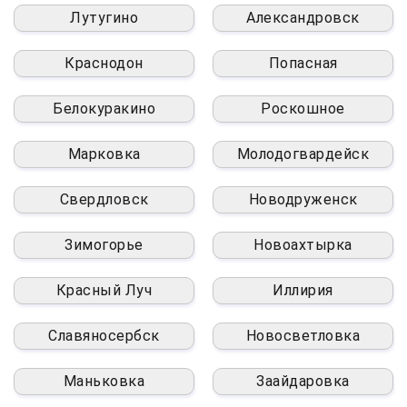
Лутугино
Александровск
Краснодон
Попасная
Белокуракино
Роскошное
Марковка
Молодогвардейск
Свердловск
Новодруженск
Зимогорье
Новоахтырка
Красный Луч
Иллирия
Славяносербск
Новосветловка
Маньковка
Заайдаровка