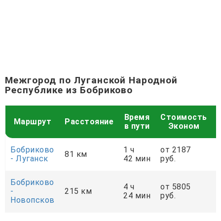
Межгород по Луганской Народной
Республике из Бобриково
Время
Стоимость
Маршрут
Расстояние
в пути
Эконом
Бобриково
1 ч
от 2187
81 км
- Луганск
42 мин
руб.
р
Бобриково
4 ч
от 5805
-
215 км
24 мин
руб.
р
Новопсков