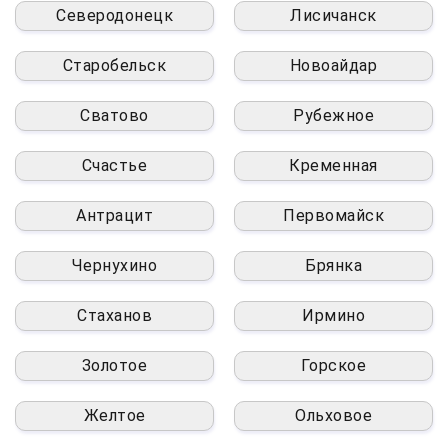
Северодонецк
Лисичанск
Старобельск
Новоайдар
Сватово
Рубежное
Счастье
Кременная
Антрацит
Первомайск
Чернухино
Брянка
Стаханов
Ирмино
Золотое
Горское
Желтое
Ольховое