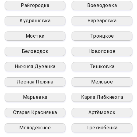
Райгородка
Воеводовка
Кудряшовка
Варваровка
Мостки
Троицкое
Беловодск
Новопсков
Нижняя Дуванка
Тишковка
Лесная Поляна
Меловое
Марьевка
Карла Либкнехта
Старая Краснянка
Артёмовск
Молодежное
Трёхизбёнка