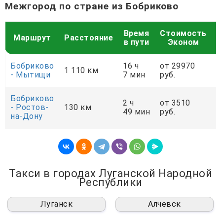
Межгород по стране из Бобриково
Время
Стоимость
Маршрут
Расстояние
в пути
Эконом
Бобриково
16 ч
от 29970
о
1 110 км
- Мытищи
7 мин
руб.
р
Бобриково
2 ч
от 3510
о
- Ростов-
130 км
49 мин
руб.
р
на-Дону
Такси в городах Луганской Народной
Республики
Луганск
Алчевск