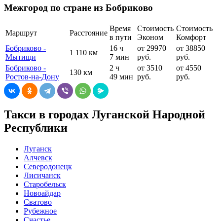
Межгород по стране из Бобриково
Время
Стоимость
Стоимость
Маршрут
Расстояние
в пути
Эконом
Комфорт
Бобриково -
16 ч
от 29970
от 38850
1 110 км
Мытищи
7 мин
руб.
руб.
Бобриково -
2 ч
от 3510
от 4550
130 км
Ростов-на-Дону
49 мин
руб.
руб.
Такси в городах Луганской Народной
Республики
Луганск
Алчевск
Северодонецк
Лисичанск
Старобельск
Новоайдар
Сватово
Рубежное
Счастье