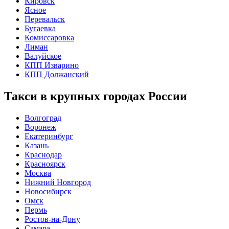
Кировск
Ясное
Перевальск
Бугаевка
Комиссаровка
Лиман
Валуйское
КПП Изварино
КПП Должанский
Такси в крупных городах России
Волгоград
Воронеж
Екатеринбург
Казань
Краснодар
Красноярск
Москва
Нижний Новгород
Новосибирск
Омск
Пермь
Ростов-на-Дону
Самара