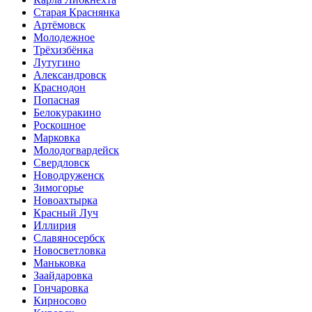
Старая Краснянка
Артёмовск
Молодежное
Трёхизбёнка
Лутугино
Александровск
Краснодон
Попасная
Белокуракино
Роскошное
Марковка
Молодогвардейск
Свердловск
Новодруженск
Зимогорье
Новоахтырка
Красный Луч
Иллирия
Славяносербск
Новосветловка
Маньковка
Заайдаровка
Гончаровка
Кирносово