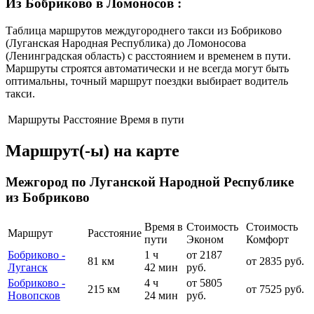
Из Бобриково в Ломоносов
:
Таблица маршрутов междугороднего такси из Бобриково
(Луганская Народная Республика) до Ломоносова
(Ленинградская область) с расстоянием и временем в пути.
Маршруты строятся автоматически и не всегда могут быть
оптимальны, точный маршрут поездки выбирает водитель
такси.
Маршруты
Расстояние
Время в пути
Маршрут(-ы) на карте
Межгород по Луганской Народной Республике
из Бобриково
Время в
Стоимость
Стоимость
Маршрут
Расстояние
пути
Эконом
Комфорт
Бобриково -
1 ч
от 2187
81 км
от 2835 руб.
Луганск
42 мин
руб.
Бобриково -
4 ч
от 5805
215 км
от 7525 руб.
Новопсков
24 мин
руб.