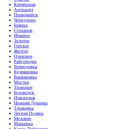
Кременная
Антрацит
Первомайск
Чернухино
Брянка
Стаханов
Ирмино
Золотое
Горское
Желтое
Ольховое
Райгородка
Воеводовка
Кудряшовка
Варваровка
Мостки
Троицкое
Беловодск
Новопсков
Нижняя Дуванка
Тишковка
Лесная Поляна
Меловое
Марьевка
Карла Либкнехта