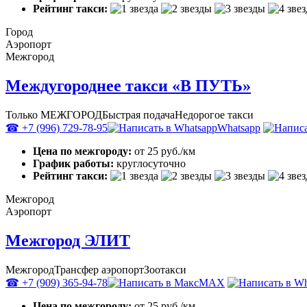
Рейтинг такси:
Город
Аэропорт
Межгород
Междугороднее такси «В ПУТЬ»
Только МЕЖГОРОД
Быстрая подача
Недорогое такси
☎ +7 (996) 729-78-95
Whatsapp
Цена по межгороду:
от 25 руб./км
График работы:
круглосуточно
Рейтинг такси:
Межгород
Аэропорт
Межгород ЭЛИТ
Межгород
Трансфер аэропорт
Зоотакси
☎ +7 (909) 365-94-78
MAX
Цена по межгороду:
от 25 руб./км