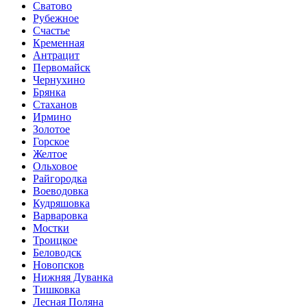
Сватово
Рубежное
Счастье
Кременная
Антрацит
Первомайск
Чернухино
Брянка
Стаханов
Ирмино
Золотое
Горское
Желтое
Ольховое
Райгородка
Воеводовка
Кудряшовка
Варваровка
Мостки
Троицкое
Беловодск
Новопсков
Нижняя Дуванка
Тишковка
Лесная Поляна