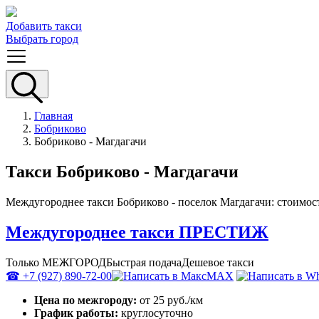
Добавить такси
Выбрать город
Главная
Бобриково
Бобриково - Магдагачи
Такси Бобриково - Магдагачи
Междугороднее такси Бобриково - поселок Магдагачи: стоимост
Междугороднее такси ПРЕСТИЖ
Только МЕЖГОРОД
Быстрая подача
Дешевое такси
☎ +7 (927) 890-72-00
MAX
Цена по межгороду:
от 25 руб./км
График работы:
круглосуточно