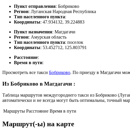
Пункт отправления
: Бобриково
Регион
: Луганская Народная Республика
Тип населенного пункта
:
Координаты
: 47.934132, 39.224883
Пункт назначения
: Магдагачи
Регион
: Амурская область
Тип населенного пункта
: поселок
Координаты
: 53.452712, 125.803791
Расстояние
:
Время в пути
:
Просмотреть все такси
Бобриково
. По приезду в Магдагачи мо
Из Бобриково в Магдагачи
:
Таблица маршрутов междугороднего такси из Бобриково (Луган
автоматически и не всегда могут быть оптимальны, точный ма
Маршруты
Расстояние
Время в пути
Маршрут(-ы) на карте