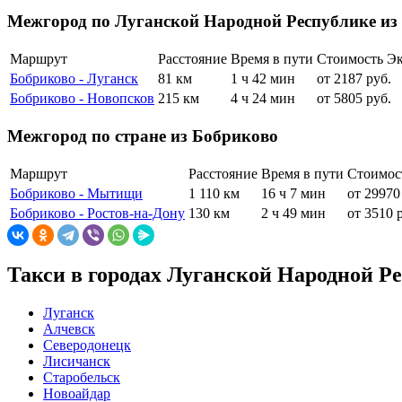
Межгород по Луганской Народной Республике из
Маршрут
Расстояние
Время в пути
Стоимость Э
Бобриково - Луганск
81 км
1 ч 42 мин
от 2187 руб.
Бобриково - Новопсков
215 км
4 ч 24 мин
от 5805 руб.
Межгород по стране из Бобриково
Маршрут
Расстояние
Время в пути
Стоимос
Бобриково - Мытищи
1 110 км
16 ч 7 мин
от 29970
Бобриково - Ростов-на-Дону
130 км
2 ч 49 мин
от 3510 
Такси в городах Луганской Народной Р
Луганск
Алчевск
Северодонецк
Лисичанск
Старобельск
Новоайдар