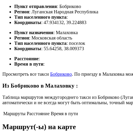
Пункт отправления
: Бобриково
Регион
: Луганская Народная Республика
Тип населенного пункта
:
Координаты
: 47.934132, 39.224883
Пункт назначения
: Малаховка
Регион
: Московская область
Тип населенного пункта
: поселок
Координаты
: 55.64258, 38.009373
Расстояние
:
Время в пути
:
Просмотреть все такси
Бобриково
. По приезду в Малаховка мо
Из Бобриково в Малаховку
:
Таблица маршрутов междугороднего такси из Бобриково (Луган
автоматически и не всегда могут быть оптимальны, точный ма
Маршруты
Расстояние
Время в пути
Маршрут(-ы) на карте