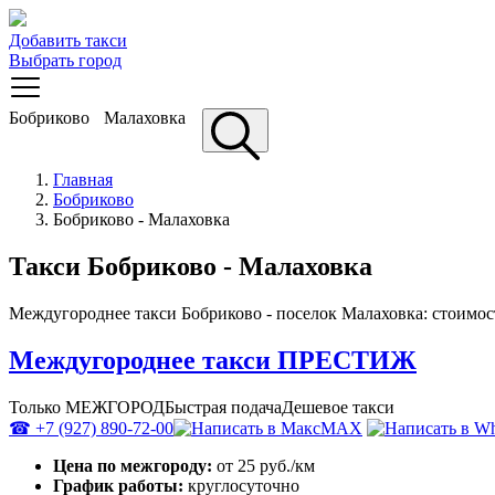
Добавить такси
Выбрать город
Бобриково
Малаховка
Главная
Бобриково
Бобриково - Малаховка
Такси Бобриково - Малаховка
Междугороднее такси Бобриково - поселок Малаховка: стоимост
Междугороднее такси ПРЕСТИЖ
Только МЕЖГОРОД
Быстрая подача
Дешевое такси
☎ +7 (927) 890-72-00
MAX
Цена по межгороду:
от 25 руб./км
График работы:
круглосуточно