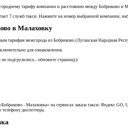
городнему тарифу компании и расстоянию между Бобриково и Ма
отает 7 служб такси. Нажмите на номер выбранной компании, на
ково в Малаховку
ым тарифам межгорода из Бобриково (Луганская Народная Респу
ключительно для ознакомления.
не подгрузились - обновите страницу):
Бобриково - Малаховка» на сервисах заказа такси: Яндекс GO, U
 телефону диспетчера.
вка