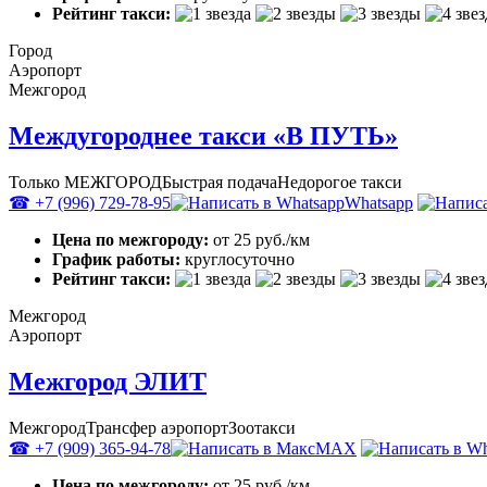
Рейтинг такси:
Город
Аэропорт
Межгород
Междугороднее такси «В ПУТЬ»
Только МЕЖГОРОД
Быстрая подача
Недорогое такси
☎ +7 (996) 729-78-95
Whatsapp
Цена по межгороду:
от 25 руб./км
График работы:
круглосуточно
Рейтинг такси:
Межгород
Аэропорт
Межгород ЭЛИТ
Межгород
Трансфер аэропорт
Зоотакси
☎ +7 (909) 365-94-78
MAX
Цена по межгороду:
от 25 руб./км