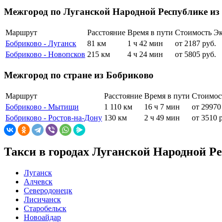
Межгород по Луганской Народной Республике из
Маршрут
Расстояние
Время в пути
Стоимость Э
Бобриково - Луганск
81 км
1 ч 42 мин
от 2187 руб.
Бобриково - Новопсков
215 км
4 ч 24 мин
от 5805 руб.
Межгород по стране из Бобриково
Маршрут
Расстояние
Время в пути
Стоимос
Бобриково - Мытищи
1 110 км
16 ч 7 мин
от 29970
Бобриково - Ростов-на-Дону
130 км
2 ч 49 мин
от 3510 
Такси в городах Луганской Народной Р
Луганск
Алчевск
Северодонецк
Лисичанск
Старобельск
Новоайдар