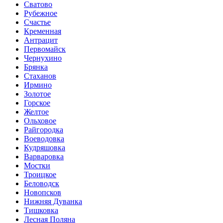
Сватово
Рубежное
Счастье
Кременная
Антрацит
Первомайск
Чернухино
Брянка
Стаханов
Ирмино
Золотое
Горское
Желтое
Ольховое
Райгородка
Воеводовка
Кудряшовка
Варваровка
Мостки
Троицкое
Беловодск
Новопсков
Нижняя Дуванка
Тишковка
Лесная Поляна