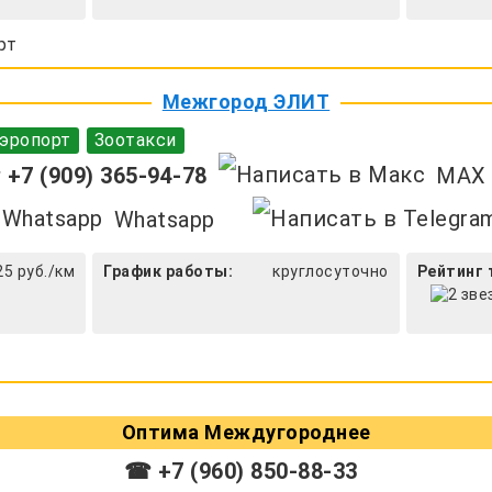
рт
Межгород ЭЛИТ
эропорт
Зоотакси
+7 (909) 365-94-78
MAX
Whatsapp
25 руб./км
График работы:
круглосуточно
Рейтинг 
Оптима Междугороднее
☎ +7 (960) 850-88-33