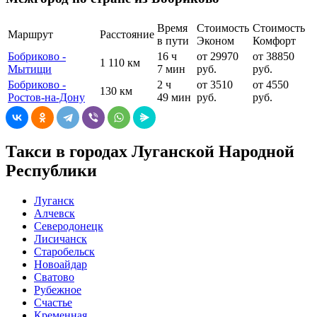
Время
Стоимость
Стоимость
Маршрут
Расстояние
в пути
Эконом
Комфорт
Бобриково -
16 ч
от 29970
от 38850
1 110 км
Мытищи
7 мин
руб.
руб.
Бобриково -
2 ч
от 3510
от 4550
130 км
Ростов-на-Дону
49 мин
руб.
руб.
Такси в городах Луганской Народной
Республики
Луганск
Алчевск
Северодонецк
Лисичанск
Старобельск
Новоайдар
Сватово
Рубежное
Счастье
Кременная