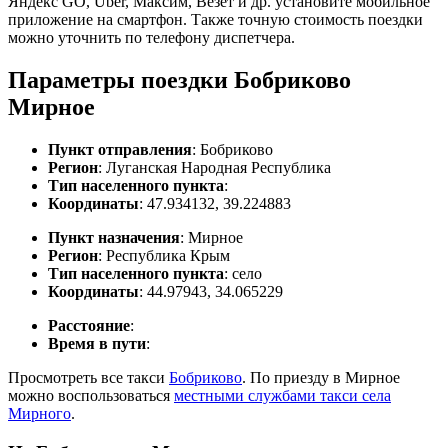
Яндекс GO, Uber, Максим, Везет и др. установите мобильное
приложение на смартфон. Также точную стоимость поездки
можно уточнить по телефону диспетчера.
Параметры поездки Бобриково
Мирное
Пункт отправления
: Бобриково
Регион
: Луганская Народная Республика
Тип населенного пункта
:
Координаты
: 47.934132, 39.224883
Пункт назначения
: Мирное
Регион
: Республика Крым
Тип населенного пункта
: село
Координаты
: 44.97943, 34.065229
Расстояние
:
Время в пути
:
Просмотреть все такси
Бобриково
. По приезду в Мирное
можно воспользоваться
местными службами такси села
Мирного
.