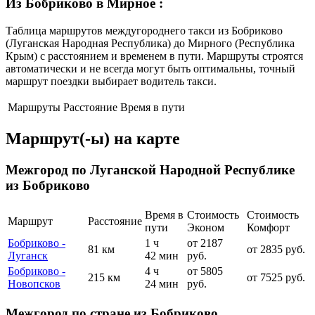
Из Бобриково в Мирное
:
Таблица маршрутов междугороднего такси из Бобриково
(Луганская Народная Республика) до Мирного (Республика
Крым) с расстоянием и временем в пути. Маршруты строятся
автоматически и не всегда могут быть оптимальны, точный
маршрут поездки выбирает водитель такси.
Маршруты
Расстояние
Время в пути
Маршрут(-ы) на карте
Межгород по Луганской Народной Республике
из Бобриково
Время в
Стоимость
Стоимость
Маршрут
Расстояние
пути
Эконом
Комфорт
Бобриково -
1 ч
от 2187
81 км
от 2835 руб.
Луганск
42 мин
руб.
Бобриково -
4 ч
от 5805
215 км
от 7525 руб.
Новопсков
24 мин
руб.
Межгород по стране из Бобриково