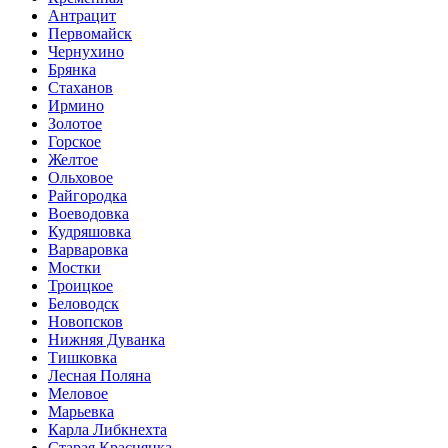
Антрацит
Первомайск
Чернухино
Брянка
Стаханов
Ирмино
Золотое
Горское
Желтое
Ольховое
Райгородка
Воеводовка
Кудряшовка
Варваровка
Мостки
Троицкое
Беловодск
Новопсков
Нижняя Дуванка
Тишковка
Лесная Поляна
Меловое
Марьевка
Карла Либкнехта
Старая Краснянка