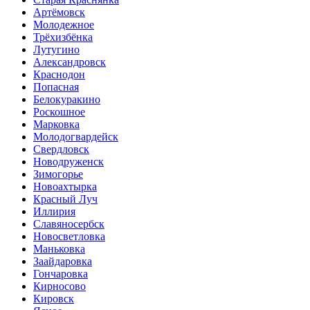
Артёмовск
Молодежное
Трёхизбёнка
Лутугино
Александровск
Краснодон
Попасная
Белокуракино
Роскошное
Марковка
Молодогвардейск
Свердловск
Новодруженск
Зимогорье
Новоахтырка
Красный Луч
Иллирия
Славяносербск
Новосветловка
Маньковка
Заайдаровка
Гончаровка
Кирносово
Кировск