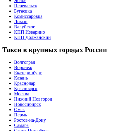
Ясное
Перевальск
Бугаевка
Комиссаровка
Лиман
Валуйское
КПП Изварино
КПП Должанский
Такси в крупных городах России
Волгоград
Воронеж
Екатеринбург
Казань
Краснодар
Красноярск
Москва
Нижний Новгород
Новосибирск
Омск
Пермь
Ростов-на-Дону
Самара
Санкт-Петербург