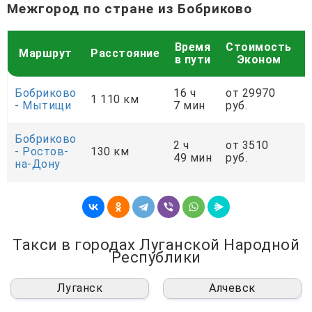
Межгород по стране из Бобриково
Время
Стоимость
Маршрут
Расстояние
в пути
Эконом
Бобриково
16 ч
от 29970
о
1 110 км
- Мытищи
7 мин
руб.
р
Бобриково
2 ч
от 3510
о
- Ростов-
130 км
49 мин
руб.
р
на-Дону
Такси в городах Луганской Народной
Республики
Луганск
Алчевск