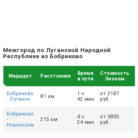
Межгород по Луганской Народной
Республике из Бобриково
Время
Стоимость
Маршрут
Расстояние
в пути
Эконом
Бобриково
1 ч
от 2187
81 км
- Луганск
42 мин
руб.
р
Бобриково
4 ч
от 5805
-
215 км
24 мин
руб.
р
Новопсков