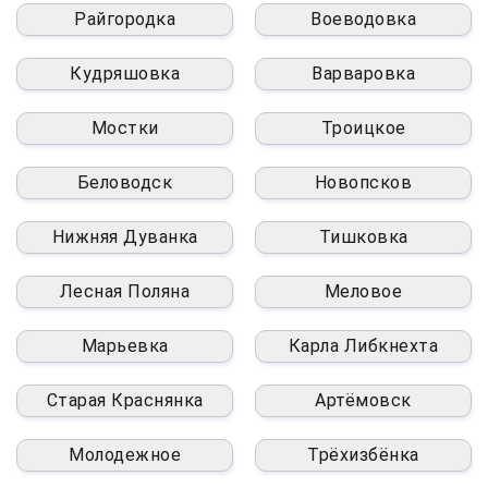
Райгородка
Воеводовка
Кудряшовка
Варваровка
Мостки
Троицкое
Беловодск
Новопсков
Нижняя Дуванка
Тишковка
Лесная Поляна
Меловое
Марьевка
Карла Либкнехта
Старая Краснянка
Артёмовск
Молодежное
Трёхизбёнка