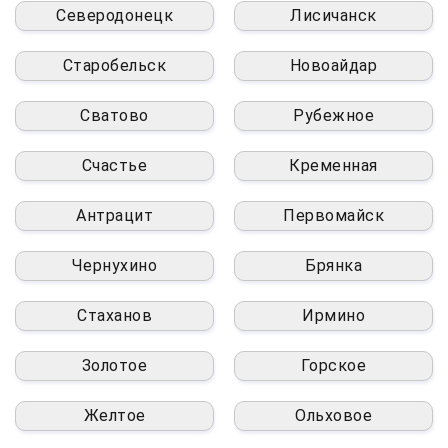
Северодонецк
Лисичанск
Старобельск
Новоайдар
Сватово
Рубежное
Счастье
Кременная
Антрацит
Первомайск
Чернухино
Брянка
Стаханов
Ирмино
Золотое
Горское
Желтое
Ольховое