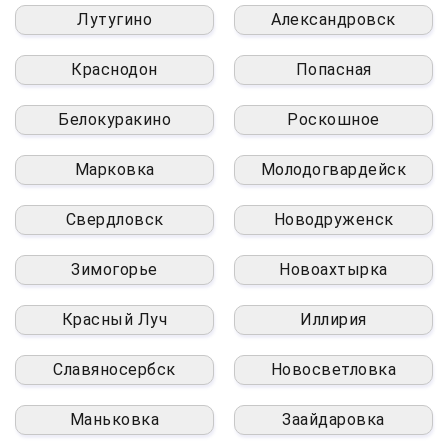
Лутугино
Александровск
Краснодон
Попасная
Белокуракино
Роскошное
Марковка
Молодогвардейск
Свердловск
Новодруженск
Зимогорье
Новоахтырка
Красный Луч
Иллирия
Славяносербск
Новосветловка
Маньковка
Заайдаровка