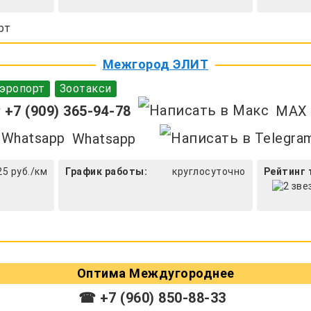
рт
Межгород ЭЛИТ
эропорт
Зоотакси
+7 (909) 365-94-78
MAX
Whatsapp
25 руб./км
График работы:
круглосуточно
Рейтинг 
Оптима Междугороднее
☎ +7 (960) 850-88-33