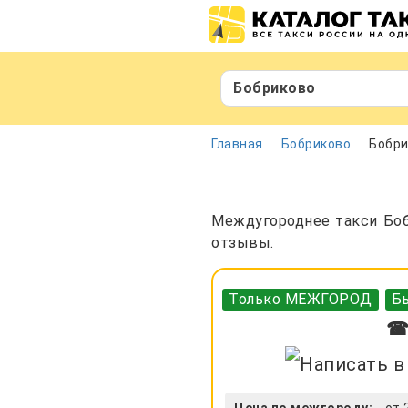
Бобриково
Главная
Бобриково
Бобри
Междугороднее такси Бобр
отзывы.
Только МЕЖГОРОД
Бы
☎ 
Цена по межгороду:
от 