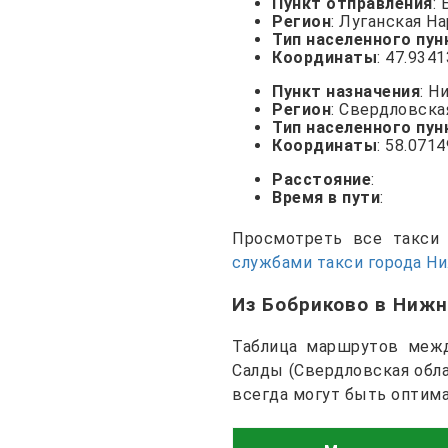
Пункт отправления
:
Регион
: Луганская Н
Тип населенного пун
Координаты
: 47.934
Пункт назначения
: Н
Регион
: Свердловска
Тип населенного пун
Координаты
: 58.0714
Расстояние
:
Время в пути
:
Просмотреть все такс
службами такси города Н
Из Бобриково в Ниж
Таблица маршрутов межд
Салды (Свердловская обла
всегда могут быть оптим