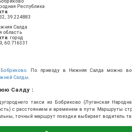
 Бобриково
ародная Республика
кта
:
132, 39.224883
ижняя Салда
я область
кта
: город
9, 60.716331
и
Бобриково
. По приезду в Нижняя Салда можно в
ижней Салды
.
нюю Салду
:
угороднего такси из Бобриково (Луганская Народна
сть) с расстоянием и временем в пути. Маршруты ст
альны, точный маршрут поездки выбирает водитель та