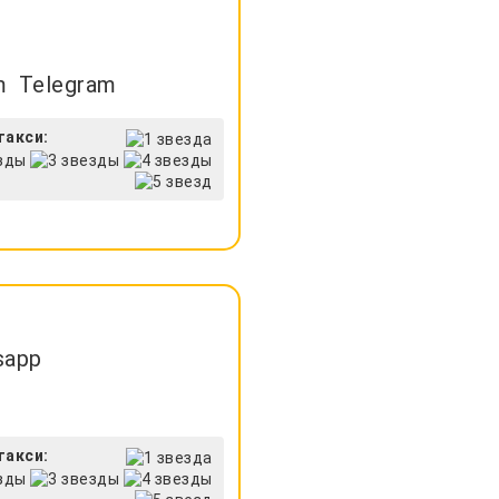
Telegram
такси:
sapp
такси: