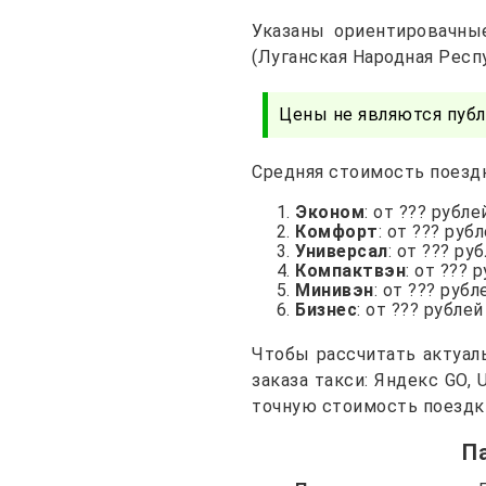
Указаны ориентировачны
(Луганская Народная Респ
Цены не являются публ
Средняя стоимость поездк
Эконом
: от ??? рубле
Комфорт
: от ??? руб
Универсал
: от ??? ру
Компактвэн
: от ??? 
Минивэн
: от ??? рубл
Бизнес
: от ??? рублей
Чтобы рассчитать актуал
заказа такси: Яндекс GO,
точную стоимость поездк
П