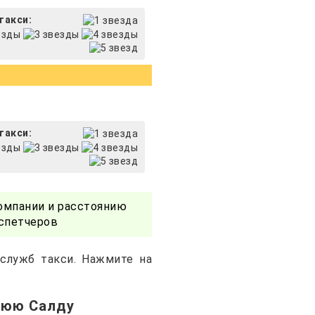
такси:
такси:
омпании и расстоянию
испетчеров
служб такси. Нажмите на
нюю Салду