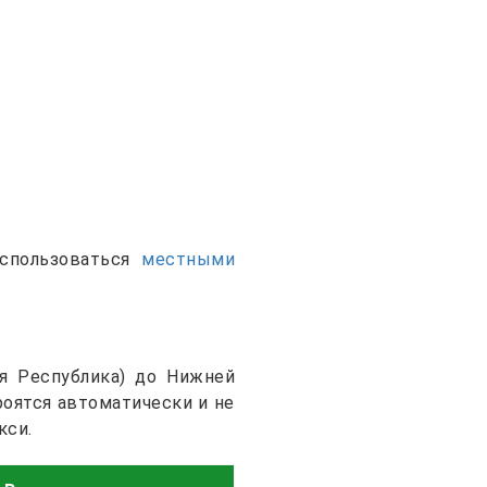
оспользоваться
местными
я Республика) до Нижней
роятся автоматически и не
кси.