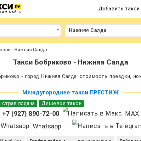
Добавить такси
Нижняя Салда
ково - Нижняя Салда
Такси Бобриково - Нижняя Салда
иково - город Нижняя Салда: стоимость поездки, но
Междугороднее такси ПРЕСТИЖ
страя подача
Дешевое такси
+7 (927) 890-72-00
MAX
Whatsapp
25 руб./км
График работы:
круглосуточно
Рейтинг 