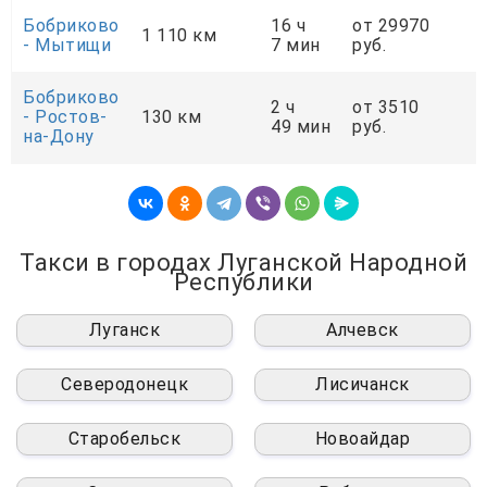
Бобриково
16 ч
от 29970
о
1 110 км
- Мытищи
7 мин
руб.
р
Бобриково
2 ч
от 3510
о
- Ростов-
130 км
49 мин
руб.
р
на-Дону
Такси в городах Луганской Народной
Республики
Луганск
Алчевск
Северодонецк
Лисичанск
Старобельск
Новоайдар