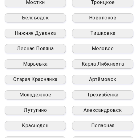
Мостки
Троицкое
Беловодск
Новопсков
Нижняя Дуванка
Тишковка
Лесная Поляна
Меловое
Марьевка
Карла Либкнехта
Старая Краснянка
Артёмовск
Молодежное
Трёхизбёнка
Лутугино
Александровск
Краснодон
Попасная