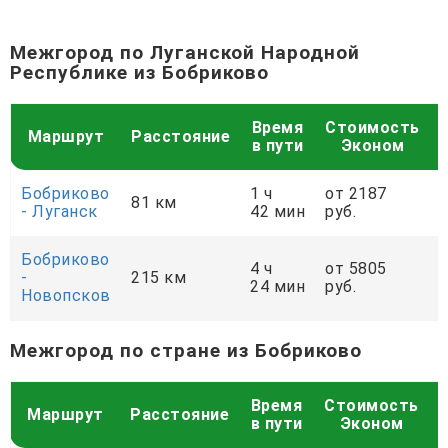
Межгород по Луганской Народной
Республике из Бобриково
Время
Стоимость
Маршрут
Расстояние
в пути
Эконом
Бобриково
1 ч
от 2187
81 км
- Луганск
42 мин
руб.
р
Бобриково
4 ч
от 5805
-
215 км
24 мин
руб.
р
Новопсков
Межгород по стране из Бобриково
Время
Стоимость
Маршрут
Расстояние
в пути
Эконом