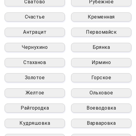
Сватово
Рубежное
Счастье
Кременная
Антрацит
Первомайск
Чернухино
Брянка
Стаханов
Ирмино
Золотое
Горское
Желтое
Ольховое
Райгородка
Воеводовка
Кудряшовка
Варваровка