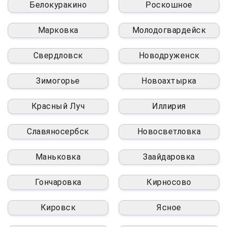
Белокуракино
Роскошное
Марковка
Молодогвардейск
Свердловск
Новодруженск
Зимогорье
Новоахтырка
Красный Луч
Иллирия
Славяносербск
Новосветловка
Маньковка
Заайдаровка
Гончаровка
Кирносово
Кировск
Ясное