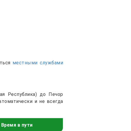
аться
местными службами
ая Республика) до Печор
втоматически и не всегда
Время в пути