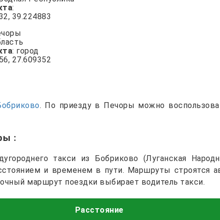
кта
:
132, 39.224883
ечоры
бласть
кта
: город
756, 27.609352
Бобриково
. По приезду в Печоры можно воспользов
оры
:
угороднего такси из Бобриково (Луганская Народн
асстоянием и временем в пути. Маршруты строятся а
точный маршрут поездки выбирает водитель такси.
Расстояние