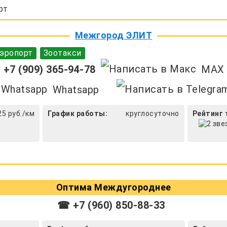
рт
Межгород ЭЛИТ
эропорт
Зоотакси
+7 (909) 365-94-78
MAX
Whatsapp
25 руб./км
График работы:
круглосуточно
Рейтинг 
Оптима Междугороднее
☎ +7 (960) 850-88-33