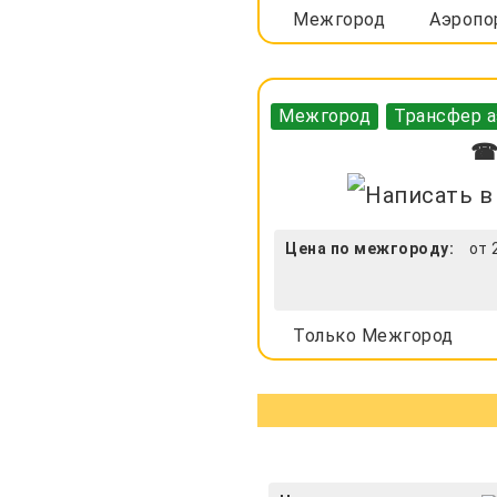
Межгород
Аэропо
Межгород
Трансфер а
☎ 
Цена по межгороду:
от 
Только Межгород