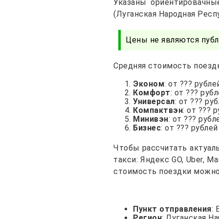
Указаны ориентировачны
(Луганская Народная Респ
Цены не являются публ
Средняя стоимость поездк
Эконом
: от ??? рубле
Комфорт
: от ??? руб
Универсал
: от ??? ру
Компактвэн
: от ??? 
Минивэн
: от ??? рубл
Бизнес
: от ??? рублей
Чтобы рассчитать актуал
такси: Яндекс GO, Uber, 
стоимость поездки можно 
Пункт отправления
:
Регион
: Луганская Н