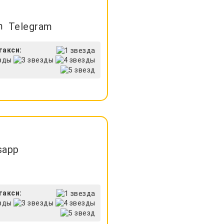
Telegram
такси:
sapp
такси: