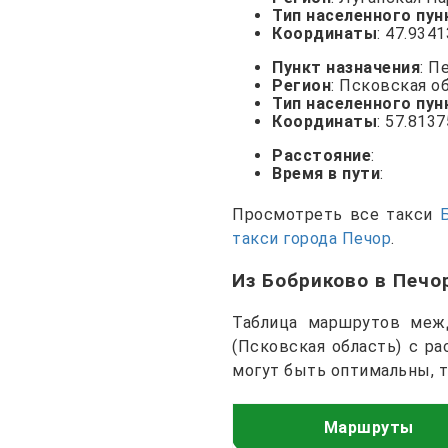
Тип населенного пун
Координаты
: 47.934
Пункт назначения
: П
Регион
: Псковская о
Тип населенного пун
Координаты
: 57.813
Расстояние
:
Время в пути
:
Просмотреть все такси
такси города Печор
.
Из Бобриково в Печ
Таблица маршрутов межд
(Псковская область) с р
могут быть оптимальны, 
Маршруты