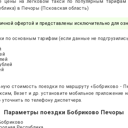
е цены на легковом такси по популярным тарифам
ублика) в Печоры (Псковская область)
ичной офертой и представлены исключительно для озн
и по основным тарифам (если данные не подгрузились 
й
лей
блей
рублей
ей
ьную стоимость поездки по маршруту «Бобриково - Пе
Максим, Везет и др. установите мобильное приложение 
уточнить по телефону диспетчера.
Параметры поездки Бобриково Печоры
 Бобриково
ародная Республика