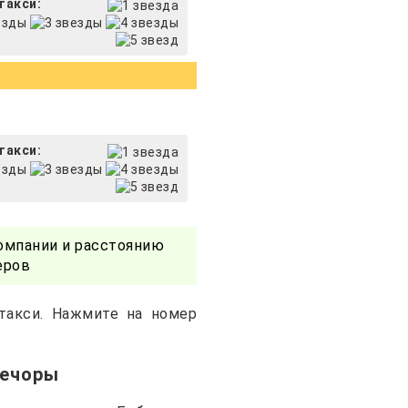
такси:
такси:
омпании и расстоянию
еров
такси. Нажмите на номер
Печоры