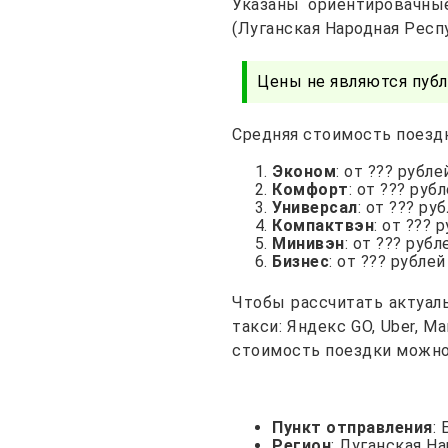
Указаны ориентировачны
(Луганская Народная Респу
Цены не являются публ
Средняя стоимость поездк
Эконом
: от ??? рубле
Комфорт
: от ??? руб
Универсал
: от ??? ру
Компактвэн
: от ??? 
Минивэн
: от ??? рубл
Бизнес
: от ??? рублей
Чтобы рассчитать актуал
такси: Яндекс GO, Uber, 
стоимость поездки можно 
Пункт отправления
:
Регион
: Луганская Н