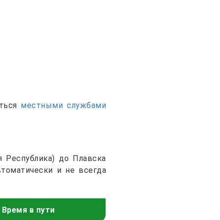
аться
местными службами
я Республика) до Плавска
втоматически и не всегда
Время в пути