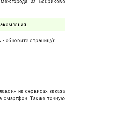
 межгорода из Бобриково
акомления.
- обновите страницу):
авск» на сервисах заказа
на смартфон. Также точную