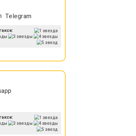
Telegram
такси:
sapp
такси: