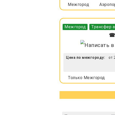
Межгород
Аэропо
Межгород
Трансфер а
☎ 
Цена по межгороду:
от 
Только Межгород