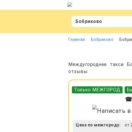
Бобриково
Главная
Бобриково
Бобри
Междугороднее такси Бо
отзывы.
Только МЕЖГОРОД
Бы
☎ 
Цена по межгороду:
от 