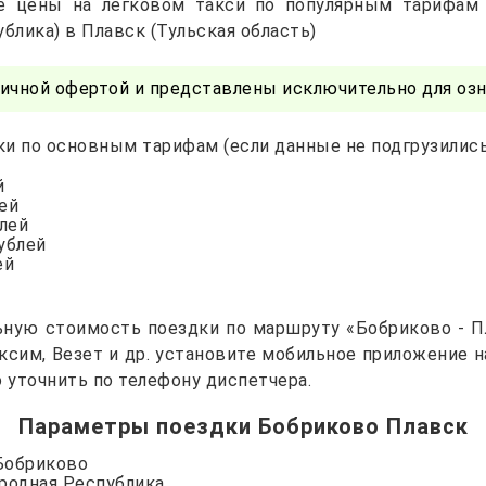
е цены на легковом такси по популярным тарифам
блика) в Плавск (Тульская область)
ичной офертой и представлены исключительно для озн
и по основным тарифам (если данные не подгрузились 
й
лей
блей
рублей
ей
ьную стоимость поездки по маршруту «Бобриково - Пл
Максим, Везет и др. установите мобильное приложение 
уточнить по телефону диспетчера.
Параметры поездки Бобриково Плавск
 Бобриково
ародная Республика