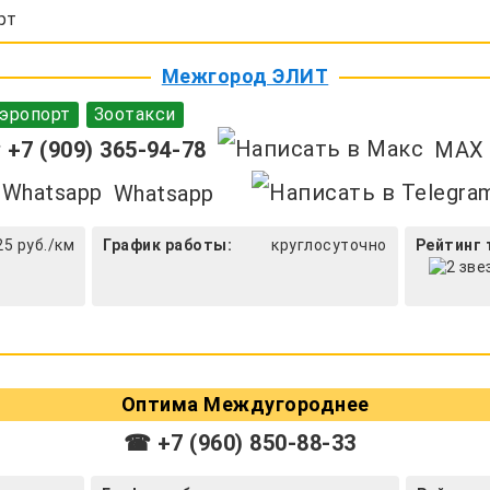
рт
Межгород ЭЛИТ
эропорт
Зоотакси
+7 (909) 365-94-78
MAX
Whatsapp
25 руб./км
График работы:
круглосуточно
Рейтинг 
Оптима Междугороднее
☎ +7 (960) 850-88-33