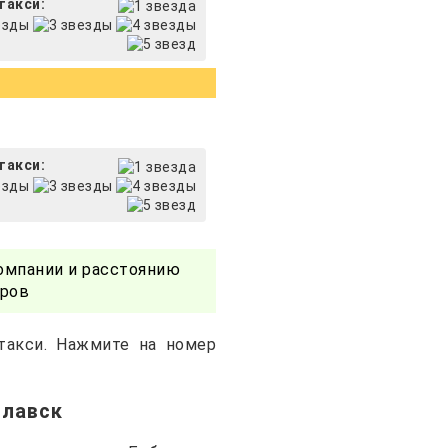
такси:
такси:
омпании и расстоянию
еров
такси. Нажмите на номер
Плавск