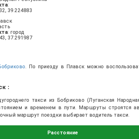
кта
:
132, 39.224883
лавск
асть
кта
: город
843, 37.291987
Бобриково
. По приезду в Плавск можно воспользов
вск
:
городнего такси из Бобриково (Луганская Народна
сстоянием и временем в пути. Маршруты строятся а
точный маршрут поездки выбирает водитель такси.
Расстояние