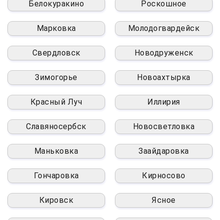
Белокуракино
Роскошное
Марковка
Молодогвардейск
Свердловск
Новодруженск
Зимогорье
Новоахтырка
Красный Луч
Иллирия
Славяносербск
Новосветловка
Маньковка
Заайдаровка
Гончаровка
Кирносово
Кировск
Ясное