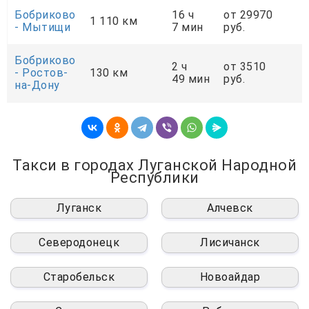
Бобриково
16 ч
от 29970
о
1 110 км
- Мытищи
7 мин
руб.
р
Бобриково
2 ч
от 3510
о
- Ростов-
130 км
49 мин
руб.
р
на-Дону
Такси в городах Луганской Народной
Республики
Луганск
Алчевск
Северодонецк
Лисичанск
Старобельск
Новоайдар