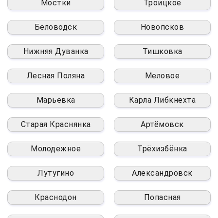
Мостки
Троицкое
Беловодск
Новопсков
Нижняя Дуванка
Тишковка
Лесная Поляна
Меловое
Марьевка
Карла Либкнехта
Старая Краснянка
Артёмовск
Молодежное
Трёхизбёнка
Лутугино
Александровск
Краснодон
Попасная