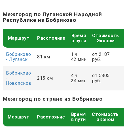
Межгород по Луганской Народной
Республике из Бобриково
Время
Стоимость
Маршрут
Расстояние
в пути
Эконом
Бобриково
1 ч
от 2187
81 км
- Луганск
42 мин
руб.
р
Бобриково
4 ч
от 5805
-
215 км
24 мин
руб.
р
Новопсков
Межгород по стране из Бобриково
Время
Стоимость
Маршрут
Расстояние
в пути
Эконом