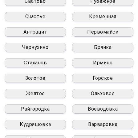
Сватово
Рубежное
Счастье
Кременная
Антрацит
Первомайск
Чернухино
Брянка
Стаханов
Ирмино
Золотое
Горское
Желтое
Ольховое
Райгородка
Воеводовка
Кудряшовка
Варваровка