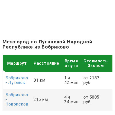
Межгород по Луганской Народной
Республике из Бобриково
Время
Стоимость
Маршрут
Расстояние
в пути
Эконом
Бобриково
1 ч
от 2187
81 км
- Луганск
42 мин
руб.
р
Бобриково
4 ч
от 5805
-
215 км
24 мин
руб.
р
Новопсков