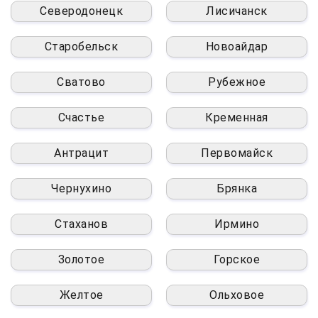
Северодонецк
Лисичанск
Старобельск
Новоайдар
Сватово
Рубежное
Счастье
Кременная
Антрацит
Первомайск
Чернухино
Брянка
Стаханов
Ирмино
Золотое
Горское
Желтое
Ольховое