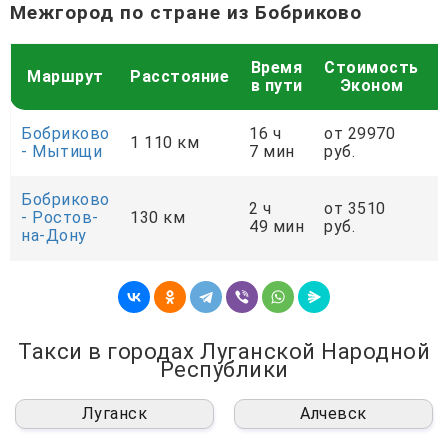
Межгород по стране из Бобриково
Время
Стоимость
Маршрут
Расстояние
в пути
Эконом
Бобриково
16 ч
от 29970
о
1 110 км
- Мытищи
7 мин
руб.
р
Бобриково
2 ч
от 3510
о
- Ростов-
130 км
49 мин
руб.
р
на-Дону
Такси в городах Луганской Народной
Республики
Луганск
Алчевск