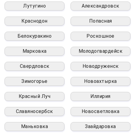
Лутугино
Александровск
Краснодон
Попасная
Белокуракино
Роскошное
Марковка
Молодогвардейск
Свердловск
Новодруженск
Зимогорье
Новоахтырка
Красный Луч
Иллирия
Славяносербск
Новосветловка
Маньковка
Заайдаровка