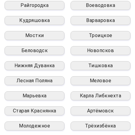
Райгородка
Воеводовка
Кудряшовка
Варваровка
Мостки
Троицкое
Беловодск
Новопсков
Нижняя Дуванка
Тишковка
Лесная Поляна
Меловое
Марьевка
Карла Либкнехта
Старая Краснянка
Артёмовск
Молодежное
Трёхизбёнка