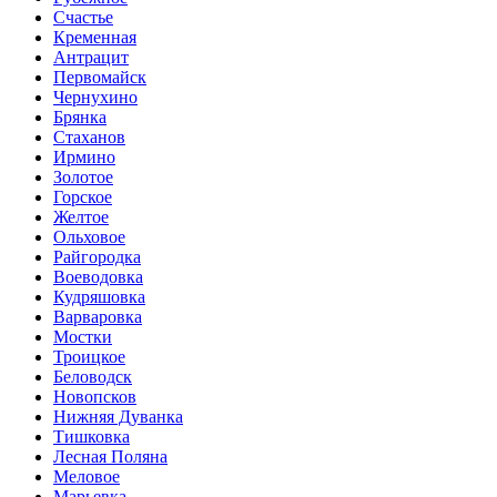
Счастье
Кременная
Антрацит
Первомайск
Чернухино
Брянка
Стаханов
Ирмино
Золотое
Горское
Желтое
Ольховое
Райгородка
Воеводовка
Кудряшовка
Варваровка
Мостки
Троицкое
Беловодск
Новопсков
Нижняя Дуванка
Тишковка
Лесная Поляна
Меловое
Марьевка