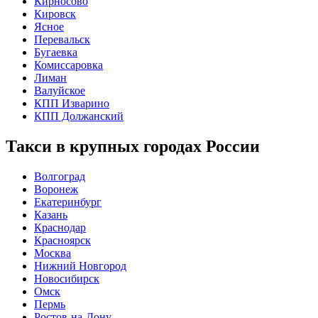
Кирносово
Кировск
Ясное
Перевальск
Бугаевка
Комиссаровка
Лиман
Валуйское
КПП Изварино
КПП Должанский
Такси в крупных городах России
Волгоград
Воронеж
Екатеринбург
Казань
Краснодар
Красноярск
Москва
Нижний Новгород
Новосибирск
Омск
Пермь
Ростов-на-Дону