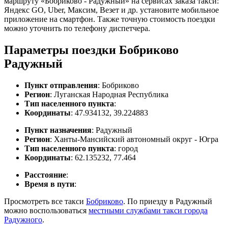
маршруту «Бобриково - Радужный» на сервисах заказа такси:
Яндекс GO, Uber, Максим, Везет и др. установите мобильное
приложение на смартфон. Также точную стоимость поездки
можно уточнить по телефону диспетчера.
Параметры поездки Бобриково
Радужный
Пункт отправления
: Бобриково
Регион
: Луганская Народная Республика
Тип населенного пункта
:
Координаты
: 47.934132, 39.224883
Пункт назначения
: Радужный
Регион
: Ханты-Мансийский автономный округ - Югра
Тип населенного пункта
: город
Координаты
: 62.135232, 77.464
Расстояние
:
Время в пути
:
Просмотреть все такси
Бобриково
. По приезду в Радужный
можно воспользоваться
местными службами такси города
Радужного
.