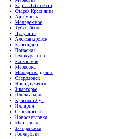
Карла Либкнехта
Старая Краснянка
Артёмовск
Молодежное
Трёхизбёнка
Лутугино
Александровск
Краснодон
Попасная
Белокуракино
Роскошное
Марковка
Молодогвардейск
Свердловск
Новодруженск
Зимогорье
Новоахтырка
Красный Луч
Иллирия
Славяносербск
Новосветловка
Маньковка
Заайдаровка
Гончаровка