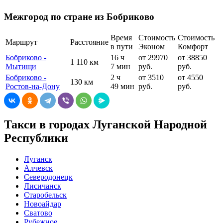
Межгород по стране из Бобриково
Время
Стоимость
Стоимость
Маршрут
Расстояние
в пути
Эконом
Комфорт
Бобриково -
16 ч
от 29970
от 38850
1 110 км
Мытищи
7 мин
руб.
руб.
Бобриково -
2 ч
от 3510
от 4550
130 км
Ростов-на-Дону
49 мин
руб.
руб.
Такси в городах Луганской Народной
Республики
Луганск
Алчевск
Северодонецк
Лисичанск
Старобельск
Новоайдар
Сватово
Рубежное