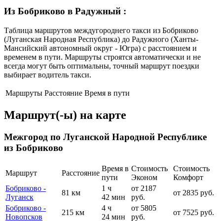
Из Бобриково в Радужный
:
Таблица маршрутов междугороднего такси из Бобриково
(Луганская Народная Республика) до Радужного (Ханты-
Мансийский автономный округ - Югра) с расстоянием и
временем в пути. Маршруты строятся автоматически и не
всегда могут быть оптимальны, точный маршрут поездки
выбирает водитель такси.
Маршруты
Расстояние
Время в пути
Маршрут(-ы) на карте
Межгород по Луганской Народной Республике
из Бобриково
Время в
Стоимость
Стоимость
Маршрут
Расстояние
пути
Эконом
Комфорт
Бобриково -
1 ч
от 2187
81 км
от 2835 руб.
Луганск
42 мин
руб.
Бобриково -
4 ч
от 5805
215 км
от 7525 руб.
Новопсков
24 мин
руб.