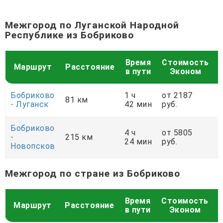
Межгород по Луганской Народной
Республике из Бобриково
Время
Стоимость
Маршрут
Расстояние
в пути
Эконом
Бобриково
1 ч
от 2187
81 км
- Луганск
42 мин
руб.
р
Бобриково
4 ч
от 5805
-
215 км
24 мин
руб.
р
Новопсков
Межгород по стране из Бобриково
Время
Стоимость
Маршрут
Расстояние
в пути
Эконом