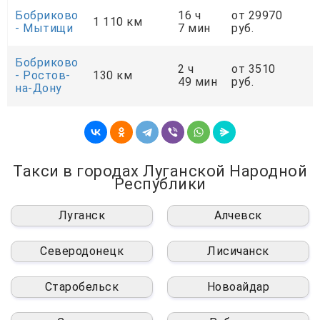
Бобриково
16 ч
от 29970
о
1 110 км
- Мытищи
7 мин
руб.
р
Бобриково
2 ч
от 3510
о
- Ростов-
130 км
49 мин
руб.
р
на-Дону
Такси в городах Луганской Народной
Республики
Луганск
Алчевск
Северодонецк
Лисичанск
Старобельск
Новоайдар