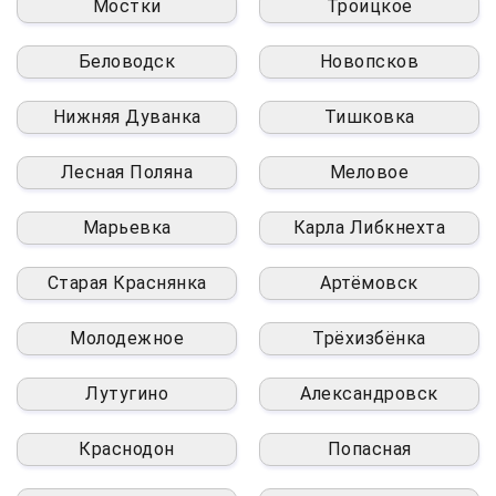
Мостки
Троицкое
Беловодск
Новопсков
Нижняя Дуванка
Тишковка
Лесная Поляна
Меловое
Марьевка
Карла Либкнехта
Старая Краснянка
Артёмовск
Молодежное
Трёхизбёнка
Лутугино
Александровск
Краснодон
Попасная