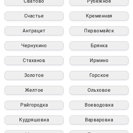
Сватово
Рубежное
Счастье
Кременная
Антрацит
Первомайск
Чернухино
Брянка
Стаханов
Ирмино
Золотое
Горское
Желтое
Ольховое
Райгородка
Воеводовка
Кудряшовка
Варваровка