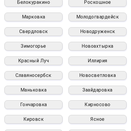
Белокуракино
Роскошное
Марковка
Молодогвардейск
Свердловск
Новодруженск
Зимогорье
Новоахтырка
Красный Луч
Иллирия
Славяносербск
Новосветловка
Маньковка
Заайдаровка
Гончаровка
Кирносово
Кировск
Ясное