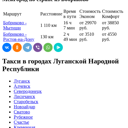
Время
Стоимость
Стоимость
Маршрут
Расстояние
в пути
Эконом
Комфорт
Бобриково -
16 ч
от 29970
от 38850
1 110 км
Мытищи
7 мин
руб.
руб.
Бобриково -
2 ч
от 3510
от 4550
130 км
Ростов-на-Дону
49 мин
руб.
руб.
Такси в городах Луганской Народной
Республики
Луганск
Алчевск
Северодонецк
Лисичанск
Старобельск
Новоайдар
Сватово
Рубежное
Счастье
Кременная