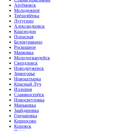
Артёмовск
Молодежное
Трёхизбёнка
Лутугино
Александровск
Краснодон
Попасная
Белокуракино
Роскошное
Марковка
Молодогвардейск
Свердловск
Новодруженск
Зимогорье
Новоахтырка
Красный Луч
Иллирия
Славяносербск
Новосветловка
Маньковка
Заайдаровка
Гончаровка
Кирносово
Кировск