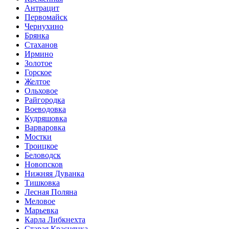
Антрацит
Первомайск
Чернухино
Брянка
Стаханов
Ирмино
Золотое
Горское
Желтое
Ольховое
Райгородка
Воеводовка
Кудряшовка
Варваровка
Мостки
Троицкое
Беловодск
Новопсков
Нижняя Дуванка
Тишковка
Лесная Поляна
Меловое
Марьевка
Карла Либкнехта
Старая Краснянка