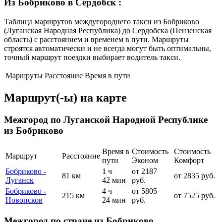
Из Бобриково в Сердобск
:
Таблица маршрутов междугороднего такси из Бобриково
(Луганская Народная Республика) до Сердобска (Пензенская
область) с расстоянием и временем в пути. Маршруты
строятся автоматически и не всегда могут быть оптимальны,
точный маршрут поездки выбирает водитель такси.
Маршруты
Расстояние
Время в пути
Маршрут(-ы) на карте
Межгород по Луганской Народной Республике
из Бобриково
Время в
Стоимость
Стоимость
Маршрут
Расстояние
пути
Эконом
Комфорт
Бобриково -
1 ч
от 2187
81 км
от 2835 руб.
Луганск
42 мин
руб.
Бобриково -
4 ч
от 5805
215 км
от 7525 руб.
Новопсков
24 мин
руб.
Межгород по стране из Бобриково