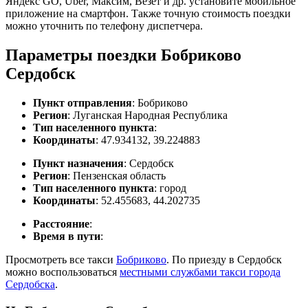
Яндекс GO, Uber, Максим, Везет и др. установите мобильное
приложение на смартфон. Также точную стоимость поездки
можно уточнить по телефону диспетчера.
Параметры поездки Бобриково
Сердобск
Пункт отправления
: Бобриково
Регион
: Луганская Народная Республика
Тип населенного пункта
:
Координаты
: 47.934132, 39.224883
Пункт назначения
: Сердобск
Регион
: Пензенская область
Тип населенного пункта
: город
Координаты
: 52.455683, 44.202735
Расстояние
:
Время в пути
:
Просмотреть все такси
Бобриково
. По приезду в Сердобск
можно воспользоваться
местными службами такси города
Сердобска
.