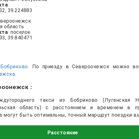
кта
:
132, 39.224883
евероонежск
ая область
кта
: поселок
793, 39.840471
и
Бобриково
. По приезду в Североонежск можно в
нежска
.
ероонежск
:
дугороднего такси из Бобриково (Луганская Н
ельская область) с расстоянием и временем в п
а могут быть оптимальны, точный маршрут поездки вы
Расстояние