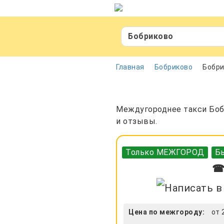
Бобриково
Главная
Бобриково
Бобри
Междугороднее такси Бобр
и отзывы.
Только МЕЖГОРОД
Бы
☎ 
Цена по межгороду:
от 