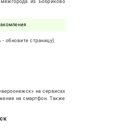
 межгорода из Бобриково
акомления.
- обновите страницу):
евероонежск» на сервисах
ожение на смартфон. Также
ск