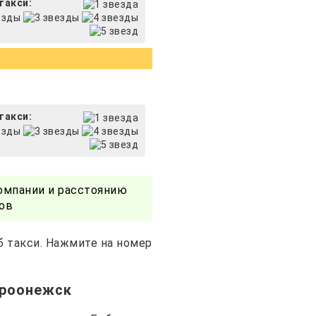
такси:
такси:
омпании и расстоянию
ов
б такси. Нажмите на номер
ероонежск