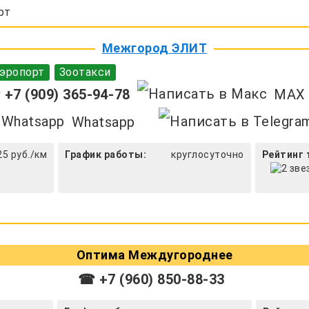
рт
Межгород ЭЛИТ
эропорт
Зоотакси
+7 (909) 365-94-78
MAX
Whatsapp
25 руб./км
График работы:
круглосуточно
Рейтинг 
Оптима Междугороднее
☎ +7 (960) 850-88-33