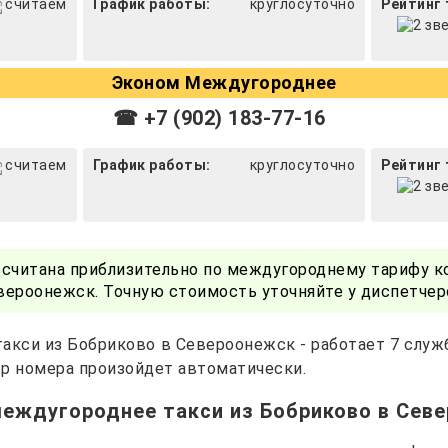
считаем
График работы:
круглосуточно
Рейтинг 
Эконом Междугороднее
☎ +7 (902) 183-77-16
считаем
График работы:
круглосуточно
Рейтинг 
ссчитана приблизительно по междугороднему тарифу к
вероонежск. Точную стоимость уточняйте у диспетчер
акси из Бобриково в Североонежск - работает 7 служ
р номера произойдет автоматически.
междугороднее такси из Бобриково в Сев