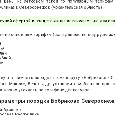
е цены на легковом такси по популярным тарифам
ублика) в Североонежск (Архангельская область)
ичной офертой и представлены исключительно для озн
и по основным тарифам (если данные не подгрузились 
й
лей
блей
рублей
ей
ьную стоимость поездки по маршруту «Бобриково - С
 Uber, Максим, Везет и др. установите мобильное прил
и можно уточнить по телефону диспетчера.
араметры поездки Бобриково Североонеж
 Бобриково
ародная Республика