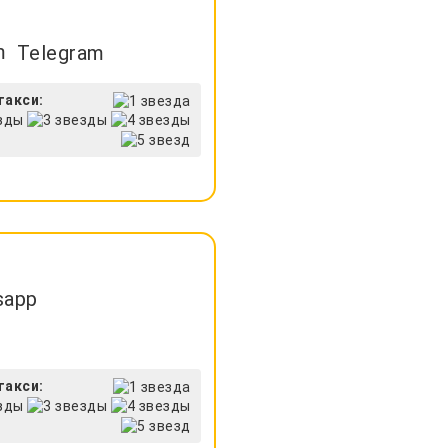
Telegram
такси:
sapp
такси: