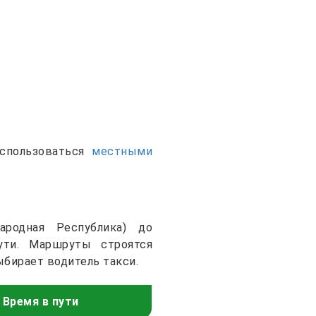
оспользоваться
местными
ародная Республика) до
ути. Маршруты строятся
бирает водитель такси.
Время в пути