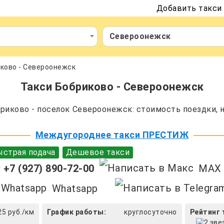
Добавить такси
Североонежск
ково - Североонежск
Такси Бобриково - Североонежск
иково - поселок Североонежск: стоимость поездки, 
Междугороднее такси ПРЕСТИЖ
страя подача
Дешевое такси
+7 (927) 890-72-00
MAX
Whatsapp
25 руб./км
График работы:
круглосуточно
Рейтинг 