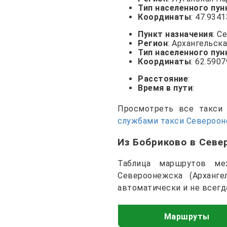
Тип населенного пун
Координаты
: 47.934
Пункт назначения
: С
Регион
: Архангельск
Тип населенного пун
Координаты
: 62.590
Расстояние
:
Время в пути
:
Просмотреть все такс
службами такси Североо
Из Бобриково в Сев
Таблица маршрутов меж
Североонежска (Арханг
автоматически и не всегд
Маршруты