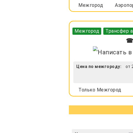
Межгород
Аэропо
Межгород
Трансфер а
☎ 
Цена по межгороду:
от 
Только Межгород