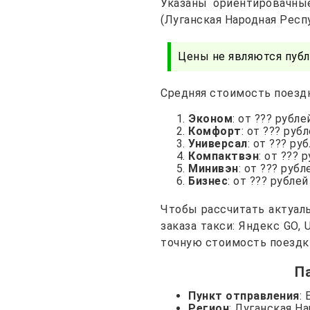
Указаны ориентировачны
(Луганская Народная Респ
Цены не являются публ
Средняя стоимость поездк
Эконом
: от ??? рубле
Комфорт
: от ??? руб
Универсал
: от ??? ру
Компактвэн
: от ??? 
Минивэн
: от ??? рубл
Бизнес
: от ??? рублей
Чтобы рассчитать актуал
заказа такси: Яндекс GO,
точную стоимость поездк
П
Пункт отправления
:
Регион
: Луганская Н