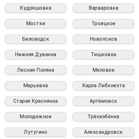
Кудряшовка
Варваровка
Мостки
Троицкое
Беловодск
Новопсков
Нижняя Дуванка
Тишковка
Лесная Поляна
Меловое
Марьевка
Карла Либкнехта
Старая Краснянка
Артёмовск
Молодежное
Трёхизбёнка
Лутугино
Александровск