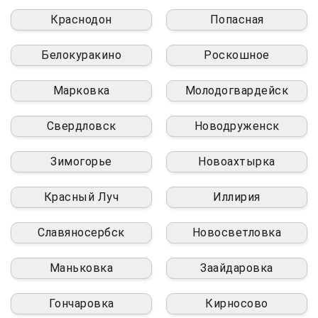
Краснодон
Попасная
Белокуракино
Роскошное
Марковка
Молодогвардейск
Свердловск
Новодруженск
Зимогорье
Новоахтырка
Красный Луч
Иллирия
Славяносербск
Новосветловка
Маньковка
Заайдаровка
Гончаровка
Кирносово