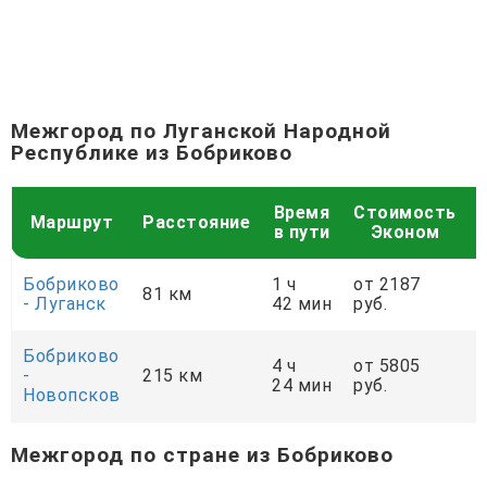
Межгород по Луганской Народной
Республике из Бобриково
Время
Стоимость
Маршрут
Расстояние
в пути
Эконом
Бобриково
1 ч
от 2187
81 км
- Луганск
42 мин
руб.
р
Бобриково
4 ч
от 5805
-
215 км
24 мин
руб.
р
Новопсков
Межгород по стране из Бобриково