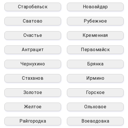
Старобельск
Новоайдар
Сватово
Рубежное
Счастье
Кременная
Антрацит
Первомайск
Чернухино
Брянка
Стаханов
Ирмино
Золотое
Горское
Желтое
Ольховое
Райгородка
Воеводовка