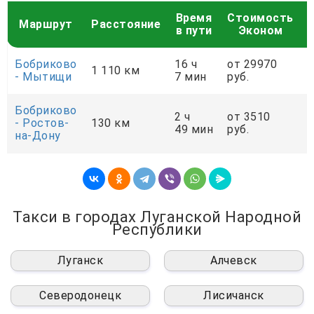
Время
Стоимость
Маршрут
Расстояние
в пути
Эконом
Бобриково
16 ч
от 29970
о
1 110 км
- Мытищи
7 мин
руб.
р
Бобриково
2 ч
от 3510
о
- Ростов-
130 км
49 мин
руб.
р
на-Дону
Такси в городах Луганской Народной
Республики
Луганск
Алчевск
Северодонецк
Лисичанск