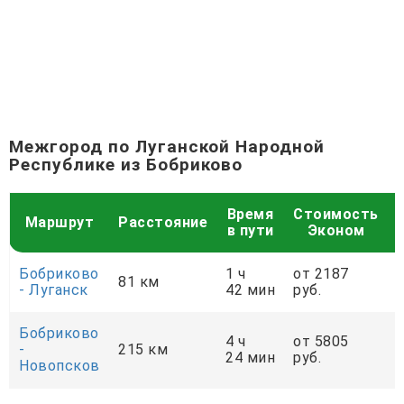
Межгород по Луганской Народной
Республике из Бобриково
Время
Стоимость
Маршрут
Расстояние
в пути
Эконом
Бобриково
1 ч
от 2187
81 км
- Луганск
42 мин
руб.
р
Бобриково
4 ч
от 5805
-
215 км
24 мин
руб.
р
Новопсков