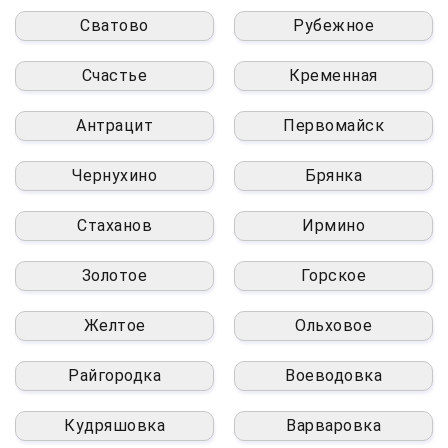
Сватово
Рубежное
Счастье
Кременная
Антрацит
Первомайск
Чернухино
Брянка
Стаханов
Ирмино
Золотое
Горское
Желтое
Ольховое
Райгородка
Воеводовка
Кудряшовка
Варваровка