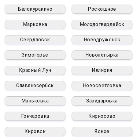
Белокуракино
Роскошное
Марковка
Молодогвардейск
Свердловск
Новодруженск
Зимогорье
Новоахтырка
Красный Луч
Иллирия
Славяносербск
Новосветловка
Маньковка
Заайдаровка
Гончаровка
Кирносово
Кировск
Ясное