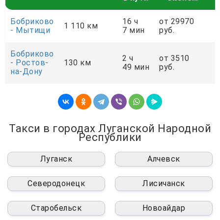
Бобриково
16 ч
от 29970
о
1 110 км
- Мытищи
7 мин
руб.
р
Бобриково
2 ч
от 3510
о
- Ростов-
130 км
49 мин
руб.
р
на-Дону
Такси в городах Луганской Народной
Республики
Луганск
Алчевск
Северодонецк
Лисичанск
Старобельск
Новоайдар