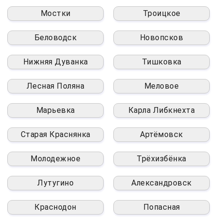
Мостки
Троицкое
Беловодск
Новопсков
Нижняя Дуванка
Тишковка
Лесная Поляна
Меловое
Марьевка
Карла Либкнехта
Старая Краснянка
Артёмовск
Молодежное
Трёхизбёнка
Лутугино
Александровск
Краснодон
Попасная