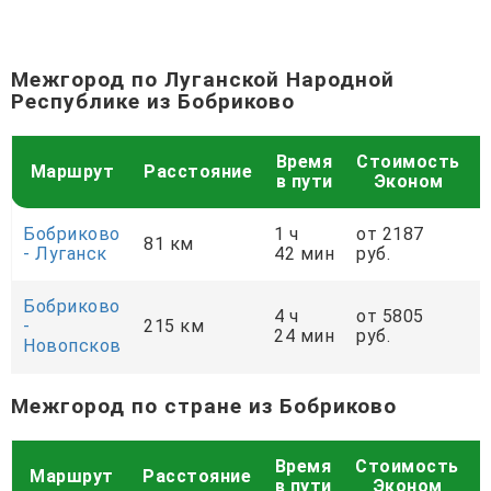
Межгород по Луганской Народной
Республике из Бобриково
Время
Стоимость
Маршрут
Расстояние
в пути
Эконом
Бобриково
1 ч
от 2187
81 км
- Луганск
42 мин
руб.
р
Бобриково
4 ч
от 5805
-
215 км
24 мин
руб.
р
Новопсков
Межгород по стране из Бобриково
Время
Стоимость
Маршрут
Расстояние
в пути
Эконом