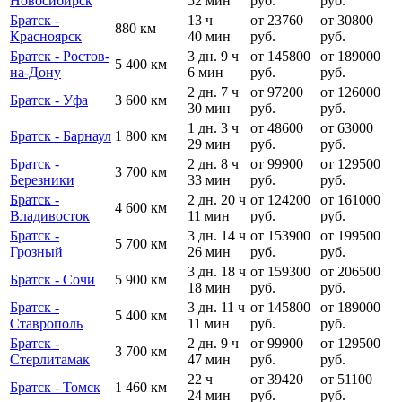
Новосибирск
52 мин
руб.
руб.
Братск -
13 ч
от 23760
от 30800
880 км
Красноярск
40 мин
руб.
руб.
Братск - Ростов-
3 дн. 9 ч
от 145800
от 189000
5 400 км
на-Дону
6 мин
руб.
руб.
2 дн. 7 ч
от 97200
от 126000
Братск - Уфа
3 600 км
30 мин
руб.
руб.
1 дн. 3 ч
от 48600
от 63000
Братск - Барнаул
1 800 км
29 мин
руб.
руб.
Братск -
2 дн. 8 ч
от 99900
от 129500
3 700 км
Березники
33 мин
руб.
руб.
Братск -
2 дн. 20 ч
от 124200
от 161000
4 600 км
Владивосток
11 мин
руб.
руб.
Братск -
3 дн. 14 ч
от 153900
от 199500
5 700 км
Грозный
26 мин
руб.
руб.
3 дн. 18 ч
от 159300
от 206500
Братск - Сочи
5 900 км
18 мин
руб.
руб.
Братск -
3 дн. 11 ч
от 145800
от 189000
5 400 км
Ставрополь
11 мин
руб.
руб.
Братск -
2 дн. 9 ч
от 99900
от 129500
3 700 км
Стерлитамак
47 мин
руб.
руб.
22 ч
от 39420
от 51100
Братск - Томск
1 460 км
24 мин
руб.
руб.