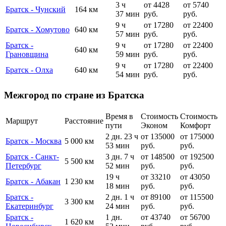
3 ч
от 4428
от 5740
Братск - Чунский
164 км
37 мин
руб.
руб.
9 ч
от 17280
от 22400
Братск - Хомутово
640 км
57 мин
руб.
руб.
Братск -
9 ч
от 17280
от 22400
640 км
Грановщина
59 мин
руб.
руб.
9 ч
от 17280
от 22400
Братск - Олха
640 км
54 мин
руб.
руб.
Межгород по стране из Братска
Время в
Стоимость
Стоимость
Маршрут
Расстояние
пути
Эконом
Комфорт
2 дн. 23 ч
от 135000
от 175000
Братск - Москва
5 000 км
53 мин
руб.
руб.
Братск - Санкт-
3 дн. 7 ч
от 148500
от 192500
5 500 км
Петербург
52 мин
руб.
руб.
19 ч
от 33210
от 43050
Братск - Абакан
1 230 км
18 мин
руб.
руб.
Братск -
2 дн. 1 ч
от 89100
от 115500
3 300 км
Екатеринбург
24 мин
руб.
руб.
Братск -
1 дн.
от 43740
от 56700
1 620 км