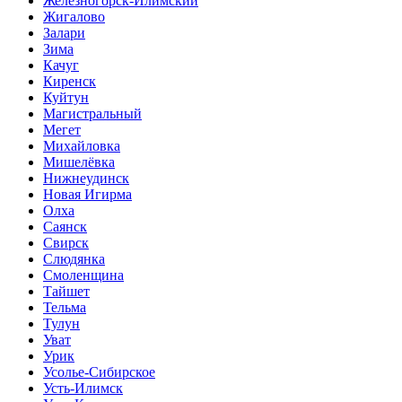
Железногорск-Илимский
Жигалово
Залари
Зима
Качуг
Киренск
Куйтун
Магистральный
Мегет
Михайловка
Мишелёвка
Нижнеудинск
Новая Игирма
Олха
Саянск
Свирск
Слюдянка
Смоленщина
Тайшет
Тельма
Тулун
Уват
Урик
Усолье-Сибирское
Усть-Илимск