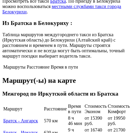
Просмотреть все такси
Братска
. По приезду в Белокуриха
можно воспользоваться
местными службами такси города
Белокурихи
.
Из Братска в Белокуриху
:
Таблица маршрутов междугороднего такси из Братска
(Иркутская область) до Белокурихи (Алтайский край) с
расстоянием и временем в пути. Маршруты строятся
автоматически и не всегда могут быть оптимальны, точный
маршрут поездки выбирает водитель такси.
Маршруты
Расстояние
Время в пути
Маршрут(-ы) на карте
Межгород по Иркутской области из Братска
Время
Стоимость
Стоимость
Маршрут
Расстояние
в пути
Эконом
Комфорт
8 ч
от 15390
от 19950
Братск - Ангарск
570 км
46 мин
руб.
руб.
9 ч
от 16740
от 21700
Братск - Иркутск
620 км