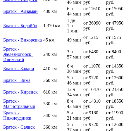
46 мин
руб.
руб.
6 ч
от 11610
от 15050
Братск - Алзамай
430 км
44 мин
руб.
руб.
1 дн.
от 36990
от 47950
Братск - Бодайбо
1 370 км
1 ч
руб.
руб.
1 мин
от 1215
от 1575
Братск - Вихоревка
45 км
49 мин
руб.
руб.
Братск -
3 ч
от 6480
от 8400
Железногорск-
240 км
57 мин
руб.
руб.
Илимский
6 ч
от 11070
от 14350
Братск - Залари
410 км
30 мин
руб.
руб.
5 ч
от 9720
от 12600
Братск - Зима
360 км
46 мин
руб.
руб.
12 ч
от 16470
от 21350
Братск - Киренск
610 км
34 мин
руб.
руб.
Братск -
8 ч
от 14310
от 18550
530 км
Магистральный
43 мин
руб.
руб.
Братск -
5 ч
от 9180
от 11900
340 км
Нижнеудинск
21 мин
руб.
руб.
5 ч
от 9720
от 12600
Братск - Саянск
360 км
37 мин
руб.
руб.