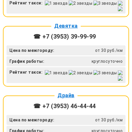
Рейтинг такси:
Девятка
☎ +7 (3953) 39-99-99
Цена по межгороду:
от 30 руб./км
График работы:
круглосуточно
Рейтинг такси:
Драйв
☎ +7 (3953) 46-44-44
Цена по межгороду:
от 30 руб./км
График работы:
круглосуточно