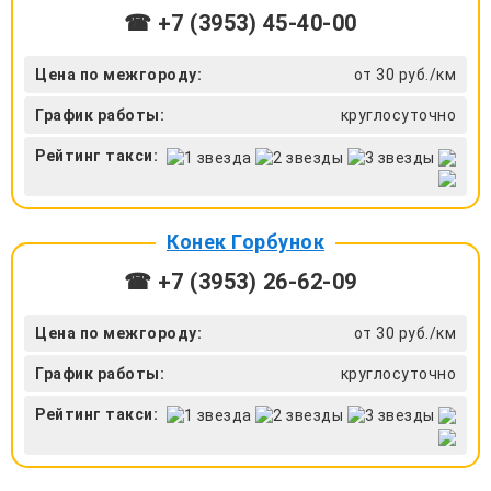
☎ +7 (3953) 45-40-00
Цена по межгороду:
от 30 руб./км
График работы:
круглосуточно
Рейтинг такси:
Конек Горбунок
☎ +7 (3953) 26-62-09
Цена по межгороду:
от 30 руб./км
График работы:
круглосуточно
Рейтинг такси: