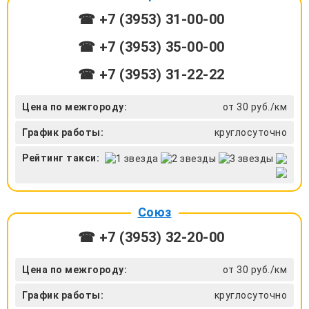
☎ +7 (3953) 31-00-00
☎ +7 (3953) 35-00-00
☎ +7 (3953) 31-22-22
Цена по межгороду:
от 30 руб./км
График работы:
круглосуточно
Рейтинг такси:
Союз
☎ +7 (3953) 32-20-00
Цена по межгороду:
от 30 руб./км
График работы:
круглосуточно