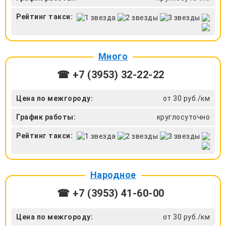
Рейтинг такси:
Много
☎ +7 (3953) 32-22-22
Цена по межгороду:
от 30 руб./км
График работы:
круглосуточно
Рейтинг такси:
Народное
☎ +7 (3953) 41-60-00
Цена по межгороду:
от 30 руб./км