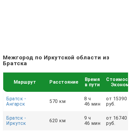
Межгород по Иркутской области из
Братска
Время
Стоимост
Маршрут
Расстояние
в пути
Эконом
Братск -
8 ч
от 15390
570 км
Ангарск
46 мин
руб.
Братск -
9 ч
от 16740
620 км
Иркутск
46 мин
руб.