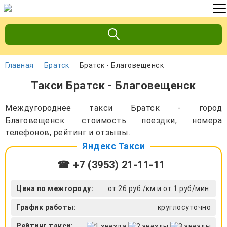
Главная
Братск
Братск - Благовещенск
Такси Братск - Благовещенск
Междугороднее такси Братск - город
Благовещенск: стоимость поездки, номера
телефонов, рейтинг и отзывы.
Яндекс Такси
☎ +7 (3953) 21-11-11
Цена по межгороду:
от 26 руб./км и от 1 руб/мин.
График работы:
круглосуточно
Рейтинг такси: