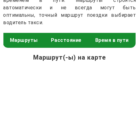
временем в пути. Маршруты строятся
автоматически и не всегда могут быть
оптимальны, точный маршрут поездки выбирает
водитель такси.
Маршруты
Расстояние
Время в пути
Маршрут(-ы) на карте