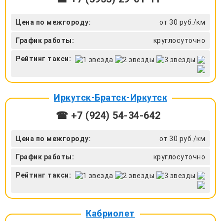
Цена по межгороду:
от 30 руб./км
График работы:
круглосуточно
Рейтинг такси:
Иркутск-Братск-Иркутск
☎ +7 (924) 54-34-642
Цена по межгороду:
от 30 руб./км
График работы:
круглосуточно
Рейтинг такси:
Кабриолет