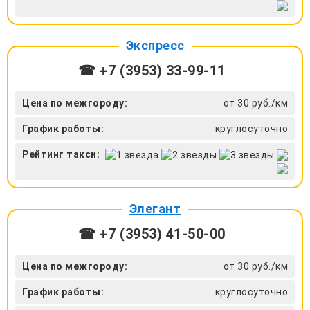
Экспресс
☎ +7 (3953) 33-99-11
Цена по межгороду:
от 30 руб./км
График работы:
круглосуточно
Рейтинг такси:
Элегант
☎ +7 (3953) 41-50-00
Цена по межгороду:
от 30 руб./км
График работы:
круглосуточно