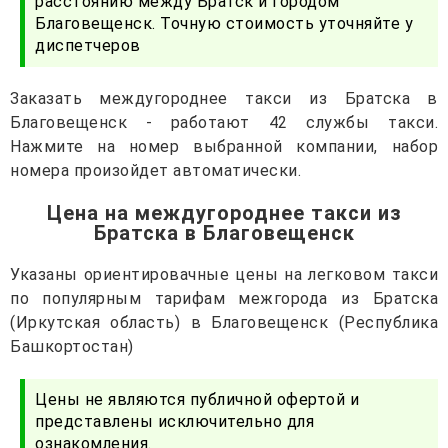
расстоянию между Братск и городом
Благовещенск. Точную стоимость уточняйте у
диспетчеров
Заказать междугороднее такси из Братска в
Благовещенск - работают 42 службы такси.
Нажмите на номер выбранной компании, набор
номера произойдет автоматически.
Цена на междугороднее такси из
Братска в Благовещенск
Указаны ориентировачные цены на легковом такси
по популярным тарифам межгорода из Братска
(Иркутская область) в Благовещенск (Республика
Башкортостан)
Цены не являются публичной офертой и
представлены исключительно для
ознакомления.