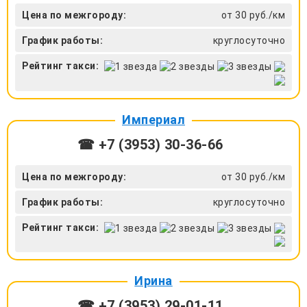
Цена по межгороду:
от 30 руб./км
График работы:
круглосуточно
Рейтинг такси:
Империал
☎ +7 (3953) 30-36-66
Цена по межгороду:
от 30 руб./км
График работы:
круглосуточно
Рейтинг такси:
Ирина
☎ +7 (3953) 29-01-11