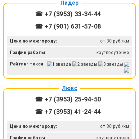
Лидер
☎ +7 (3953) 33-34-44
☎ +7 (901) 631-57-08
Цена по межгороду:
от 30 руб./км
График работы:
круглосуточно
Рейтинг такси:
Люкс
☎ +7 (3953) 25-94-50
☎ +7 (3953) 41-24-44
Цена по межгороду:
от 30 руб./км
График работы:
круглосуточно