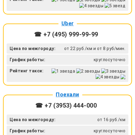
Uber
☎ +7 (495) 999-99-99
Цена по межгороду:
от 22 руб./км и от 8 руб/мин.
График работы:
круглосуточно
Рейтинг такси:
Поехали
☎ +7 (3953) 444-000
Цена по межгороду:
от 16 руб./км
График работы:
круглосуточно