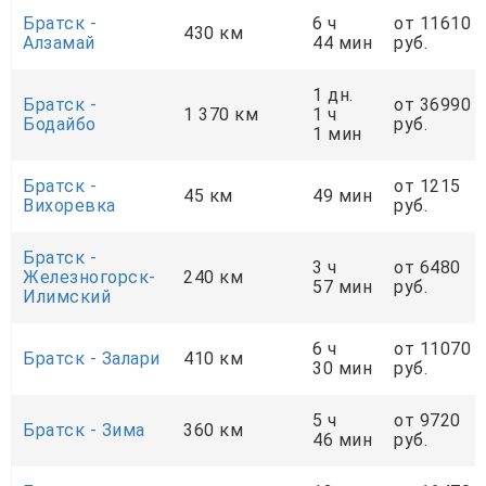
Братск -
6 ч
от 11610
430 км
Алзамай
44 мин
руб.
1 дн.
Братск -
от 36990
1 370 км
1 ч
Бодайбо
руб.
1 мин
Братск -
от 1215
45 км
49 мин
Вихоревка
руб.
Братск -
3 ч
от 6480
Железногорск-
240 км
57 мин
руб.
Илимский
6 ч
от 11070
Братск - Залари
410 км
30 мин
руб.
5 ч
от 9720
Братск - Зима
360 км
46 мин
руб.