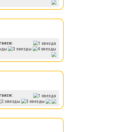
такси:
такси: