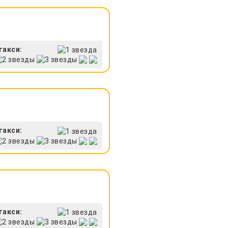
такси:
такси:
такси: