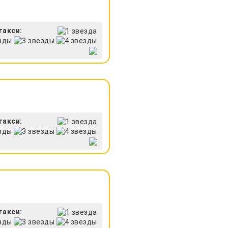
такси:
такси:
такси: