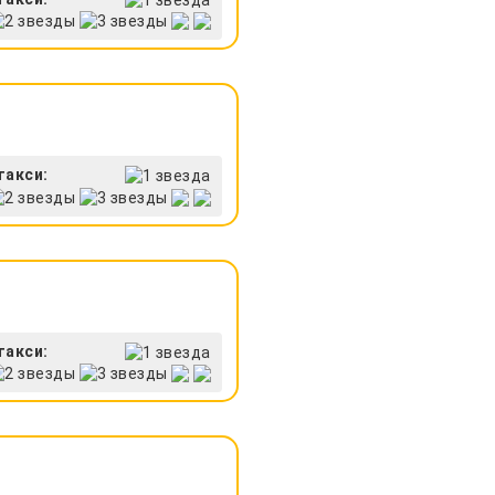
такси:
такси: