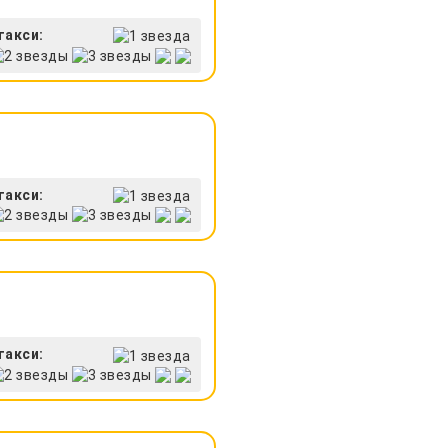
такси:
такси:
такси: