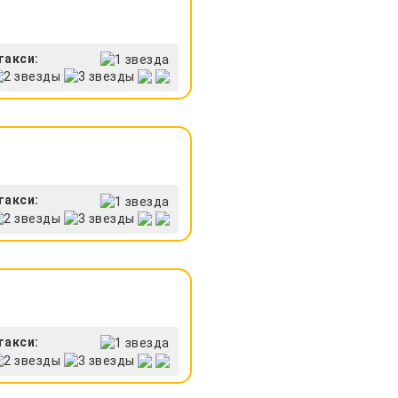
такси:
такси:
такси: