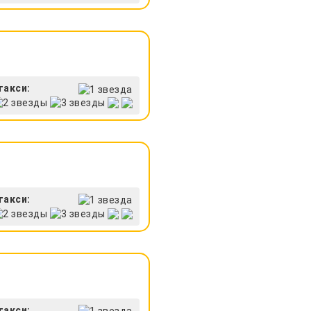
такси:
такси:
такси: