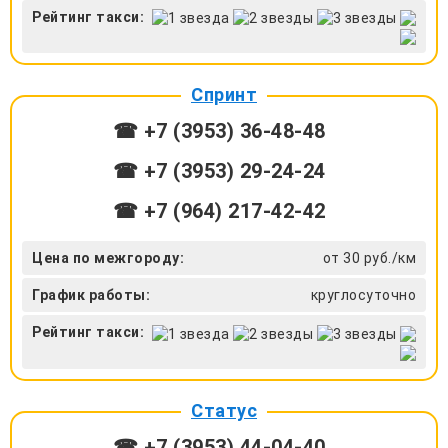
Рейтинг такси:
Спринт
☎ +7 (3953) 36-48-48
☎ +7 (3953) 29-24-24
☎ +7 (964) 217-42-42
Цена по межгороду:
от 30 руб./км
График работы:
круглосуточно
Рейтинг такси:
Статус
☎ +7 (3953) 44-04-40