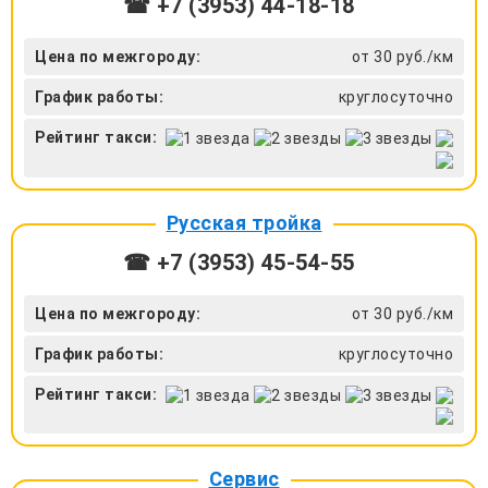
☎ +7 (3953) 44-18-18
Цена по межгороду:
от 30 руб./км
График работы:
круглосуточно
Рейтинг такси:
Русская тройка
☎ +7 (3953) 45-54-55
Цена по межгороду:
от 30 руб./км
График работы:
круглосуточно
Рейтинг такси:
Сервис