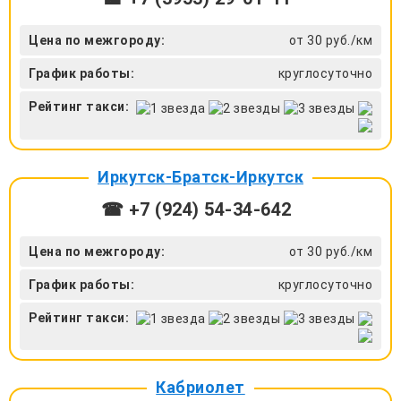
Цена по межгороду:
от 30 руб./км
График работы:
круглосуточно
Рейтинг такси:
Иркутск-Братск-Иркутск
☎ +7 (924) 54-34-642
Цена по межгороду:
от 30 руб./км
График работы:
круглосуточно
Рейтинг такси:
Кабриолет