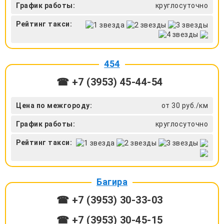
График работы:
круглосуточно
Рейтинг такси:
454
☎ +7 (3953) 45-44-54
Цена по межгороду:
от 30 руб./км
График работы:
круглосуточно
Рейтинг такси:
Багира
☎ +7 (3953) 30-33-03
☎ +7 (3953) 30-45-15