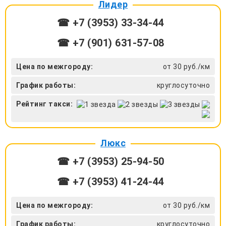
Лидер
☎ +7 (3953) 33-34-44
☎ +7 (901) 631-57-08
Цена по межгороду:
от 30 руб./км
График работы:
круглосуточно
Рейтинг такси:
Люкс
☎ +7 (3953) 25-94-50
☎ +7 (3953) 41-24-44
Цена по межгороду:
от 30 руб./км
График работы:
круглосуточно