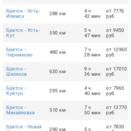
Братск - Усть-
4 ч
от 7776
288 км
Илимск
42 мин
руб.
Братск - Усть-
5 ч
от 9450
350 км
Кут
47 мин
руб.
Братск -
7 ч
от 12960
480 км
Черемхово
28 мин
руб.
Братск -
9 ч
от 17010
630 км
Шелехов
36 мин
руб.
Братск -
4 ч
от 7965
295 км
Куйтун
40 мин
руб.
Братск -
7 ч
от 13770
510 км
Михайловка
50 мин
руб.
Братск - Новая
от 7830
290 км
5 ч