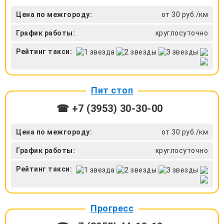
Цена по межгороду:
от 30 руб./км
График работы:
круглосуточно
Рейтинг такси:
Пит стоп
☎ +7 (3953) 30-30-00
Цена по межгороду:
от 30 руб./км
График работы:
круглосуточно
Рейтинг такси:
Прогресс