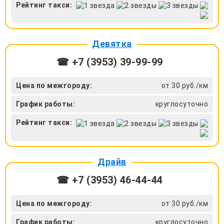
Рейтинг такси:
Девятка
☎ +7 (3953) 39-99-99
Цена по межгороду:
от 30 руб./км
График работы:
круглосуточно
Рейтинг такси:
Драйв
☎ +7 (3953) 46-44-44
Цена по межгороду:
от 30 руб./км
График работы:
круглосуточно