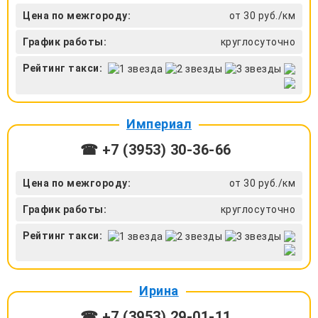
Цена по межгороду:
от 30 руб./км
График работы:
круглосуточно
Рейтинг такси:
Империал
☎ +7 (3953) 30-36-66
Цена по межгороду:
от 30 руб./км
График работы:
круглосуточно
Рейтинг такси:
Ирина
☎ +7 (3953) 29-01-11