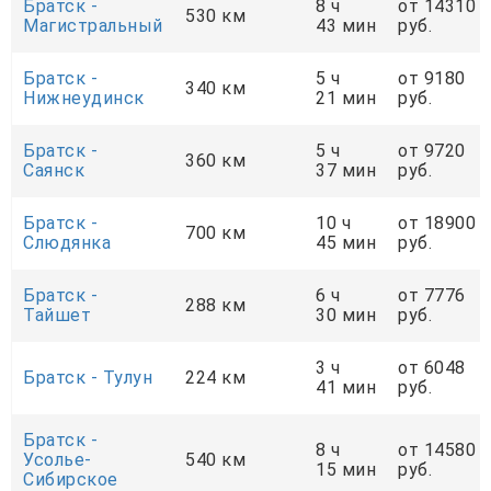
Братск -
8 ч
от 14310
530 км
Магистральный
43 мин
руб.
Братск -
5 ч
от 9180
340 км
Нижнеудинск
21 мин
руб.
Братск -
5 ч
от 9720
360 км
Саянск
37 мин
руб.
Братск -
10 ч
от 18900
700 км
Слюдянка
45 мин
руб.
Братск -
6 ч
от 7776
288 км
Тайшет
30 мин
руб.
3 ч
от 6048
Братск - Тулун
224 км
41 мин
руб.
Братск -
8 ч
от 14580
Усолье-
540 км
15 мин
руб.
Сибирское