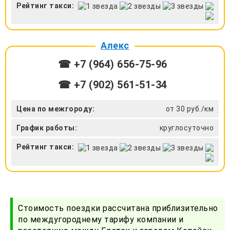
Рейтинг такси:
Алекс
☎ +7 (964) 656-75-96
☎ +7 (902) 561-51-34
Цена по межгороду:
от 30 руб./км
График работы:
круглосуточно
Рейтинг такси:
Стоимость поездки рассчитана приблизительно
по междугороднему тарифу компании и