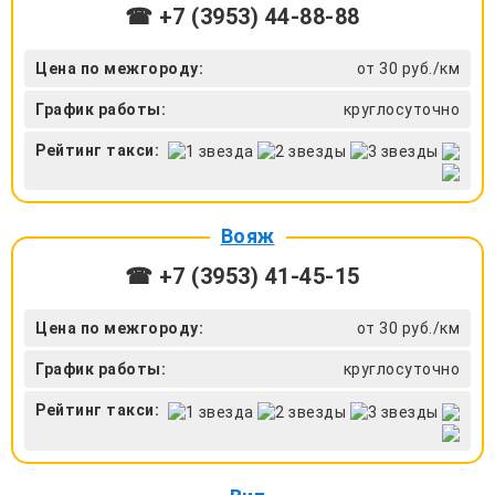
☎ +7 (3953) 44-88-88
Цена по межгороду:
от 30 руб./км
График работы:
круглосуточно
Рейтинг такси:
Вояж
☎ +7 (3953) 41-45-15
Цена по межгороду:
от 30 руб./км
График работы:
круглосуточно
Рейтинг такси: