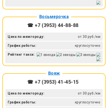
Восьмерочка
☎ +7 (3953) 44-88-88
Цена по межгороду:
от 30 руб./км
График работы:
круглосуточно
Рейтинг такси:
Вояж
☎ +7 (3953) 41-45-15
Цена по межгороду:
от 30 руб./км
График работы:
круглосуточно