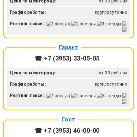
Цена по межгороду:
от 30 руб./км
График работы:
круглосуточно
Рейтинг такси:
Гарант
☎ +7 (3953) 33-05-05
Цена по межгороду:
от 30 руб./км
График работы:
круглосуточно
Рейтинг такси:
Гост
☎ +7 (3953) 46-00-00