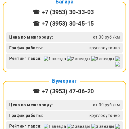
Багира
☎ +7 (3953) 30-33-03
☎ +7 (3953) 30-45-15
Цена по межгороду:
от 30 руб./км
График работы:
круглосуточно
Рейтинг такси:
Бумеранг
☎ +7 (3953) 47-06-20
Цена по межгороду:
от 30 руб./км
График работы:
круглосуточно
Рейтинг такси: