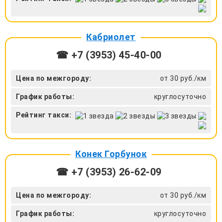
Кабриолет
☎ +7 (3953) 45-40-00
Цена по межгороду:
от 30 руб./км
График работы:
круглосуточно
Рейтинг такси:
Конек Горбунок
☎ +7 (3953) 26-62-09
Цена по межгороду:
от 30 руб./км
График работы:
круглосуточно