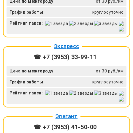
Цена по межгороду:
от 30 руб./км
График работы:
круглосуточно
Рейтинг такси:
Экспресс
☎ +7 (3953) 33-99-11
Цена по межгороду:
от 30 руб./км
График работы:
круглосуточно
Рейтинг такси:
Элегант
☎ +7 (3953) 41-50-00