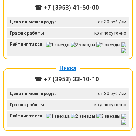
☎ +7 (3953) 41-60-00
Цена по межгороду:
от 30 руб./км
График работы:
круглосуточно
Рейтинг такси:
Никка
☎ +7 (3953) 33-10-10
Цена по межгороду:
от 30 руб./км
График работы:
круглосуточно
Рейтинг такси: