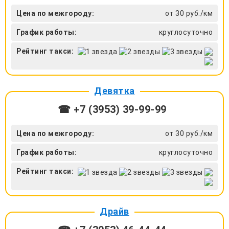
Цена по межгороду:
от 30 руб./км
График работы:
круглосуточно
Рейтинг такси:
Девятка
☎ +7 (3953) 39-99-99
Цена по межгороду:
от 30 руб./км
График работы:
круглосуточно
Рейтинг такси:
Драйв