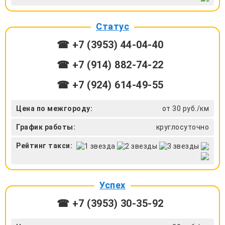
Статус
☎ +7 (3953) 44-04-40
☎ +7 (914) 882-74-22
☎ +7 (924) 614-49-55
Цена по межгороду:
от 30 руб./км
График работы:
круглосуточно
Рейтинг такси:
Успех
☎ +7 (3953) 30-35-92