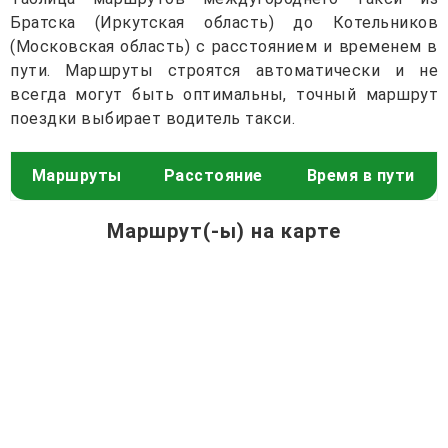
Братска (Иркутская область) до Котельников
(Московская область) с расстоянием и временем в
пути. Маршруты строятся автоматически и не
всегда могут быть оптимальны, точный маршрут
поездки выбирает водитель такси.
Маршруты
Расстояние
Время в пути
Маршрут(-ы) на карте