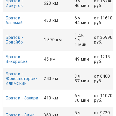
Братск -
9 ч
от 16740
620 км
Иркутск
46 мин
руб.
Братск -
6 ч
от 11610
430 км
Алзамай
44 мин
руб.
1 дн.
Братск -
от 36990
1 370 км
1 ч
Бодайбо
руб.
1 мин
Братск -
от 1215
45 км
49 мин
Вихоревка
руб.
Братск -
3 ч
от 6480
Железногорск-
240 км
57 мин
руб.
Илимский
6 ч
от 11070
Братск - Залари
410 км
30 мин
руб.
5 ч
от 9720
Братск - Зима
360 км