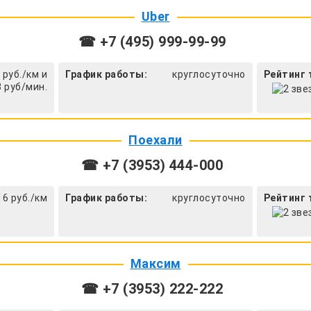
Uber
☎ +7 (495) 999-99-99
 руб./км и
График работы:
круглосуточно
Рейтинг 
8 руб/мин.
Поехали
☎ +7 (3953) 444-000
16 руб./км
График работы:
круглосуточно
Рейтинг 
Максим
☎ +7 (3953) 222-222