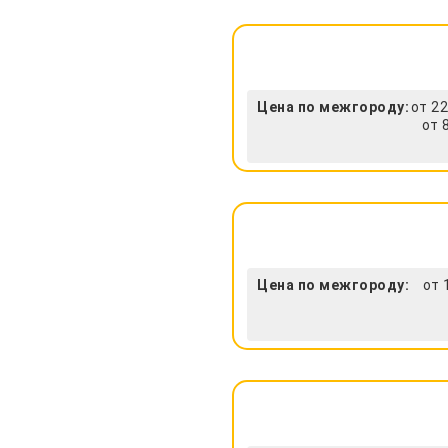
Цена по межгороду:
от 22
от 
Цена по межгороду:
от 