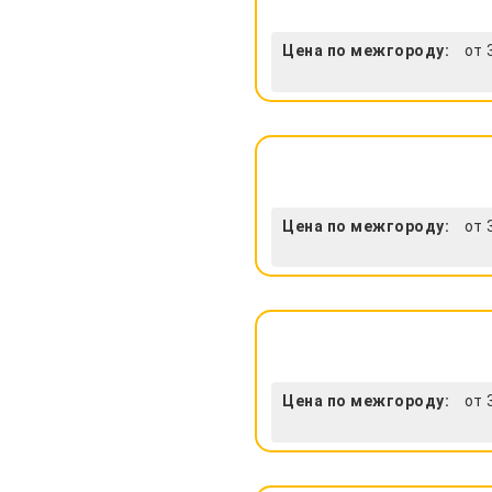
Цена по межгороду:
от 
Цена по межгороду:
от 
Цена по межгороду:
от 