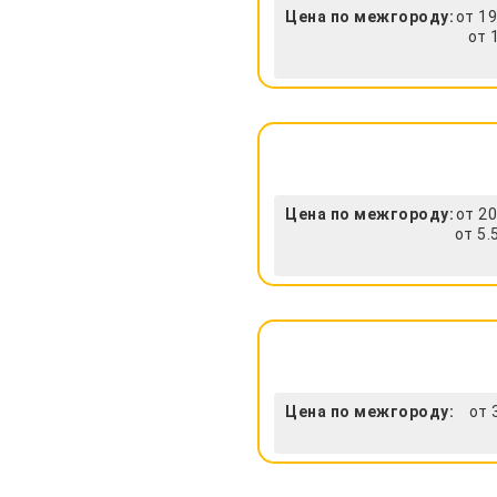
Цена по межгороду:
от 19
от 
Цена по межгороду:
от 20
от 5.
Цена по межгороду:
от 