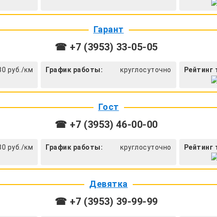
Гарант
☎ +7 (3953) 33-05-05
30 руб./км
График работы:
круглосуточно
Рейтинг 
Гост
☎ +7 (3953) 46-00-00
30 руб./км
График работы:
круглосуточно
Рейтинг 
Девятка
☎ +7 (3953) 39-99-99