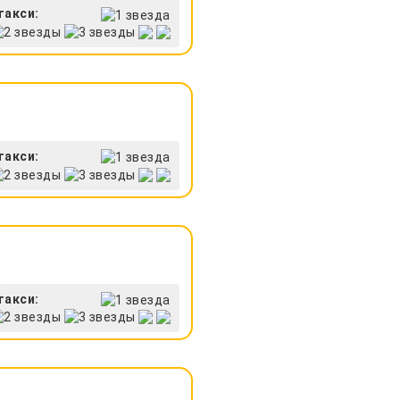
такси:
такси:
такси: