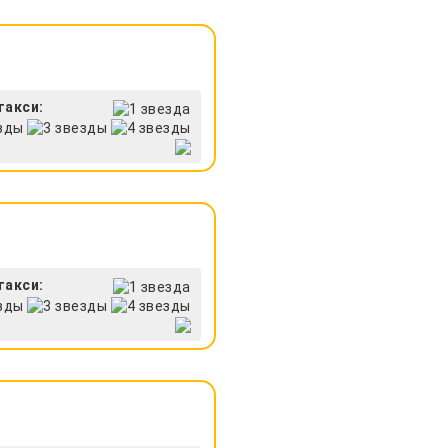
такси:
такси: